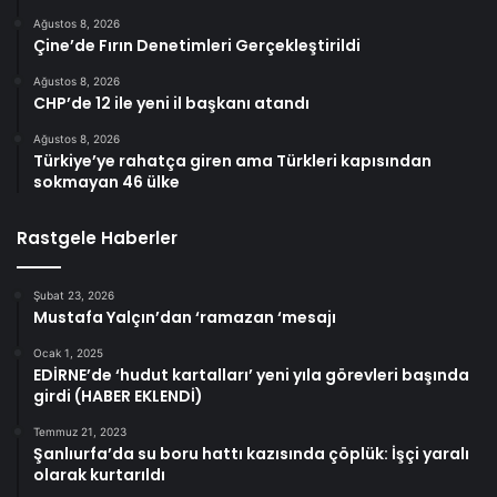
Ağustos 8, 2026
Çine’de Fırın Denetimleri Gerçekleştirildi
Ağustos 8, 2026
CHP’de 12 ile yeni il başkanı atandı
Ağustos 8, 2026
Türkiye’ye rahatça giren ama Türkleri kapısından
sokmayan 46 ülke
Rastgele Haberler
Şubat 23, 2026
Mustafa Yalçın’dan ‘ramazan ‘mesajı
Ocak 1, 2025
EDİRNE’de ‘hudut kartalları’ yeni yıla görevleri başında
girdi (HABER EKLENDİ)
Temmuz 21, 2023
Şanlıurfa’da su boru hattı kazısında çöplük: İşçi yaralı
olarak kurtarıldı