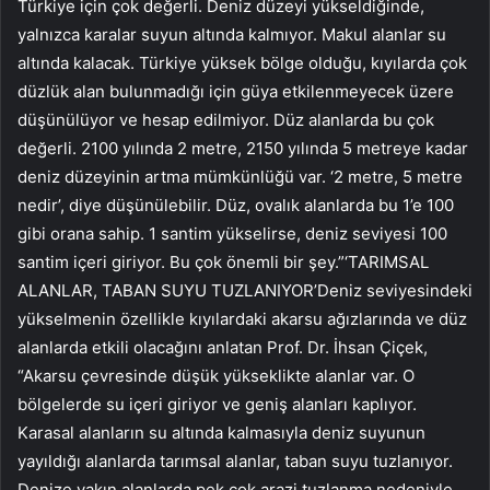
Türkiye için çok değerli. Deniz düzeyi yükseldiğinde,
yalnızca karalar suyun altında kalmıyor. Makul alanlar su
altında kalacak. Türkiye yüksek bölge olduğu, kıyılarda çok
düzlük alan bulunmadığı için güya etkilenmeyecek üzere
düşünülüyor ve hesap edilmiyor. Düz alanlarda bu çok
değerli. 2100 yılında 2 metre, 2150 yılında 5 metreye kadar
deniz düzeyinin artma mümkünlüğü var. ‘2 metre, 5 metre
nedir’, diye düşünülebilir. Düz, ovalık alanlarda bu 1’e 100
gibi orana sahip. 1 santim yükselirse, deniz seviyesi 100
santim içeri giriyor. Bu çok önemli bir şey.”‘TARIMSAL
ALANLAR, TABAN SUYU TUZLANIYOR’Deniz seviyesindeki
yükselmenin özellikle kıyılardaki akarsu ağızlarında ve düz
alanlarda etkili olacağını anlatan Prof. Dr. İhsan Çiçek,
“Akarsu çevresinde düşük yükseklikte alanlar var. O
bölgelerde su içeri giriyor ve geniş alanları kaplıyor.
Karasal alanların su altında kalmasıyla deniz suyunun
yayıldığı alanlarda tarımsal alanlar, taban suyu tuzlanıyor.
Denize yakın alanlarda pek çok arazi tuzlanma nedeniyle