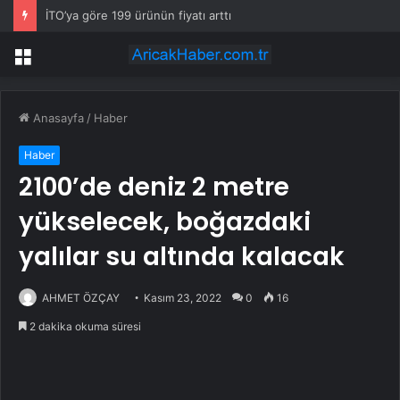
İTO’ya göre 199 ürünün fiyatı arttı
Menü
Anasayfa
/
Haber
Haber
2100’de deniz 2 metre
yükselecek, boğazdaki
yalılar su altında kalacak
AHMET ÖZÇAY
Kasım 23, 2022
0
16
2 dakika okuma süresi