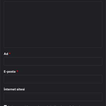
Y
o
r
u
m
*
Ad
*
E-posta
*
İnternet sitesi