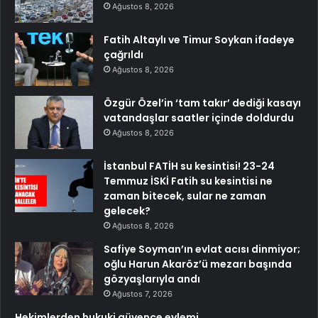
Ağustos 8, 2026
Fatih Altaylı ve Timur Soykan ifadeye
çağrıldı
Ağustos 8, 2026
Özgür Özel’in ‘tam takır’ dediği kasayı
vatandaşlar saatler içinde doldurdu
Ağustos 8, 2026
İstanbul FATİH su kesintisi! 23-24
Temmuz İSKİ Fatih su kesintisi ne
zaman bitecek, sular ne zaman
gelecek?
Ağustos 8, 2026
Safiye Soyman’ın evlat acısı dinmiyor;
oğlu Harun Akaröz’ü mezarı başında
gözyaşlarıyla andı
Ağustos 7, 2026
Hekimlerden hukuki güvence eylemi