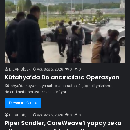
DİLAN BİÇER
Ağustos 5, 2026
0
0
Kütahya’da Dolandırıcılara Operasyon
Kütahya'da kuyumcuya sahte altın satan 4 şüpheli yakalandı,
dolandırıcılık soruşturması sürüyor.
Devamını Oku »
DİLAN BİÇER
Ağustos 5, 2026
0
0
Piper Sandler, CoreWeave’i yapay zeka