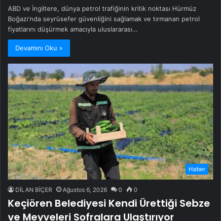
ABD ve İngiltere, dünya petrol trafiğinin kritik noktası Hürmüz
Boğazı'nda seyrüsefer güvenliğini sağlamak ve tırmanan petrol
fiyatlarını düşürmek amacıyla uluslararası…
Devamını Oku »
Haber
DİLAN BİÇER
Ağustos 6, 2026
0
0
Keçiören Belediyesi Kendi Ürettiği Sebze
ve Meyveleri Sofralara Ulaştırıyor