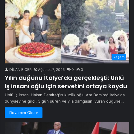
Yaşam
DİLAN BİÇER
Ağustos 7, 2026
0
0
Yılın düğünü İtalya’da gerçekleşti: Ünlü
iş insanı oğlu için servetini ortaya koydu
Ünlü iş insanı Hakan Demirağ'ın küçük oğlu Ata Demirağ İtalya'da
dünyaevine girdi. 3 gün süren ve yıla damgasını vuran düğüne…
Devamını Oku »