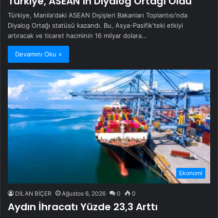
Türkiye, ASEAN’ın Diyalog Ortağı Oldu
Türkiye, Manila'daki ASEAN Dışişleri Bakanları Toplantısı'nda
Diyalog Ortağı statüsü kazandı. Bu, Asya-Pasifik'teki etkiyi
artıracak ve ticaret hacminin 16 milyar dolara…
Devamını Oku »
Ekonomi
DİLAN BİÇER
Ağustos 6, 2026
0
0
Aydın İhracatı Yüzde 23,3 Arttı