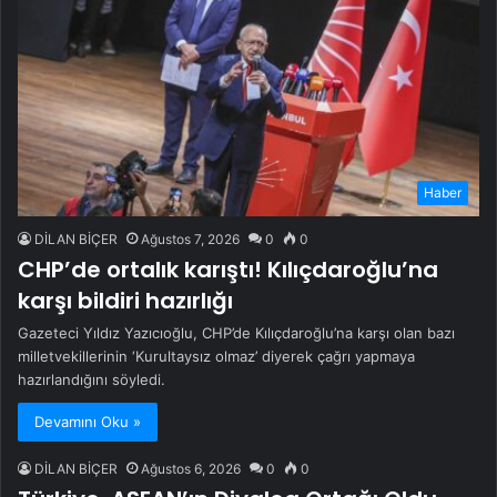
Haber
DİLAN BİÇER
Ağustos 7, 2026
0
0
CHP’de ortalık karıştı! Kılıçdaroğlu’na
karşı bildiri hazırlığı
Gazeteci Yıldız Yazıcıoğlu, CHP’de Kılıçdaroğlu’na karşı olan bazı
milletvekillerinin ‘Kurultaysız olmaz’ diyerek çağrı yapmaya
hazırlandığını söyledi.
Devamını Oku »
DİLAN BİÇER
Ağustos 6, 2026
0
0