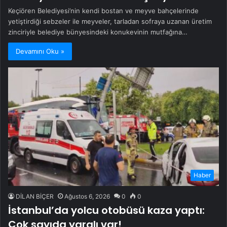
Keçiören Belediyesi’nin kendi bostan ve meyve bahçelerinde
yetiştirdiği sebzeler ile meyveler, tarladan sofraya uzanan üretim
zinciriyle belediye bünyesindeki konukevinin mutfağına…
Devamını Oku »
Haber
DİLAN BİÇER
Ağustos 6, 2026
0
0
İstanbul’da yolcu otobüsü kaza yaptı:
Çok sayıda yaralı var!