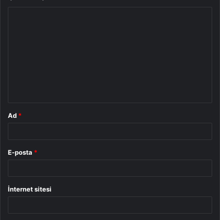
Y
o
r
u
m
*
Ad
*
E-posta
*
İnternet sitesi