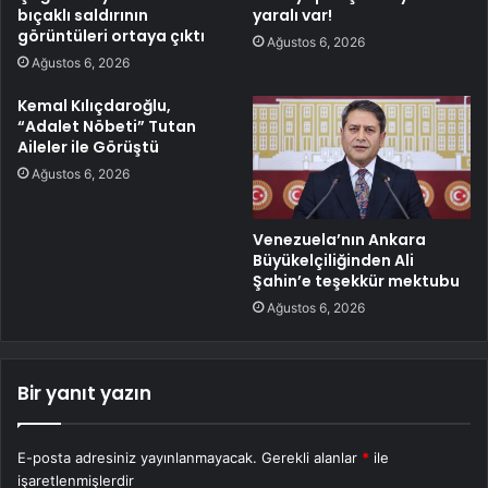
bıçaklı saldırının
yaralı var!
görüntüleri ortaya çıktı
Ağustos 6, 2026
Ağustos 6, 2026
Kemal Kılıçdaroğlu,
“Adalet Nöbeti” Tutan
Aileler ile Görüştü
Ağustos 6, 2026
Venezuela’nın Ankara
Büyükelçiliğinden Ali
Şahin’e teşekkür mektubu
Ağustos 6, 2026
Bir yanıt yazın
E-posta adresiniz yayınlanmayacak.
Gerekli alanlar
*
ile
işaretlenmişlerdir