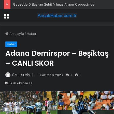
Gebze’de 5 Başkan Şehit Yılmaz Argon Caddesi’nde
Menü
Anasayfa
/
Haber
Haber
Adana Demirspor – Beşiktaş
– CANLI SKOR
ÖZGE SEVİMLİ
Haziran 8, 2023
0
8
Bir dakikadan az