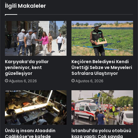
İlgili Makaleler
Karşıyaka’da yollar
Keçiören Belediyesi Kendi
yenileniyor, kent
Ürettiği Sebze ve Meyveleri
güzelleşiyor
Sofralara Ulaştırıyor
Ağustos 6, 2026
Ağustos 6, 2026
Ünlü iş insanı Alaaddin
İstanbul’da yolcu otobüsü
Çağlıköse’ye kafede
kaza yaptı: Çok sayıda