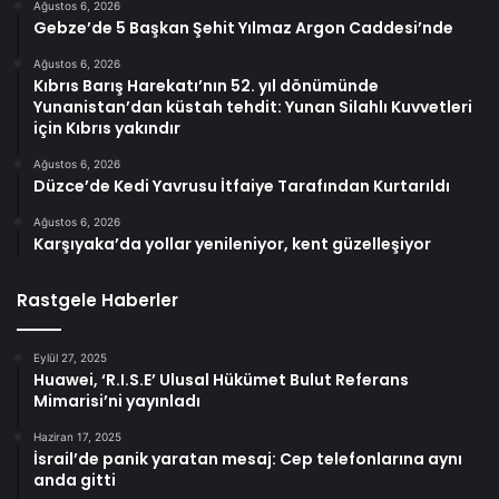
Ağustos 6, 2026
Gebze’de 5 Başkan Şehit Yılmaz Argon Caddesi’nde
Ağustos 6, 2026
Kıbrıs Barış Harekatı’nın 52. yıl dönümünde
Yunanistan’dan küstah tehdit: Yunan Silahlı Kuvvetleri
için Kıbrıs yakındır
Ağustos 6, 2026
Düzce’de Kedi Yavrusu İtfaiye Tarafından Kurtarıldı
Ağustos 6, 2026
Karşıyaka’da yollar yenileniyor, kent güzelleşiyor
Rastgele Haberler
Eylül 27, 2025
Huawei, ‘R.I.S.E’ Ulusal Hükümet Bulut Referans
Mimarisi’ni yayınladı
Haziran 17, 2025
İsrail’de panik yaratan mesaj: Cep telefonlarına aynı
anda gitti