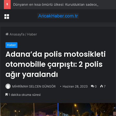
Dünyanın en kısa ömürlü ülkesi: Kurulduktan sadece 13 saat sonra tarihe karıştı
Menü
Anasayfa
/
Haber
Haber
Adana’da polis motosikleti
otomobille çarpıştı: 2 polis
ağır yaralandı
MİHRİMAH SELCEN GÜNGÖR
Haziran 28, 2023
0
7
1 dakika okuma süresi