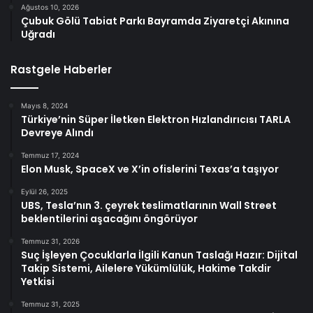
Ağustos 10, 2026
Çubuk Gölü Tabiat Parkı Bayramda Ziyaretçi Akınına
Uğradı
Rastgele Haberler
Mayıs 8, 2024
Türkiye’nin Süper İletken Elektron Hızlandırıcısı TARLA
Devreye Alındı
Temmuz 17, 2024
Elon Musk, SpaceX ve X’in ofislerini Texas’a taşıyor
Eylül 26, 2025
UBS, Tesla’nın 3. çeyrek teslimatlarının Wall Street
beklentilerini aşacağını öngörüyor
Temmuz 31, 2026
Suç İşleyen Çocuklarla İlgili Kanun Taslağı Hazır: Dijital
Takip Sistemi, Ailelere Yükümlülük, Hakime Takdir
Yetkisi
Temmuz 31, 2025