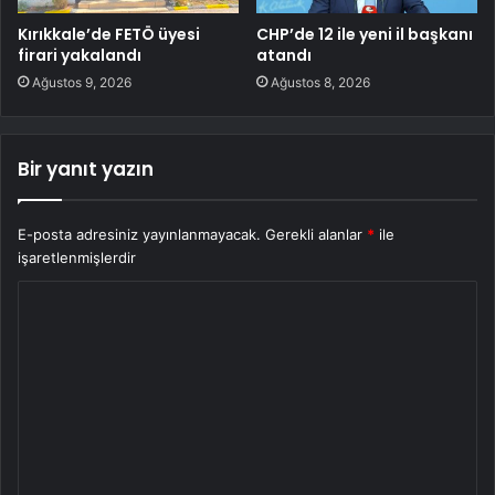
Kırıkkale’de FETÖ üyesi
CHP’de 12 ile yeni il başkanı
firari yakalandı
atandı
Ağustos 9, 2026
Ağustos 8, 2026
Bir yanıt yazın
E-posta adresiniz yayınlanmayacak.
Gerekli alanlar
*
ile
işaretlenmişlerdir
Y
o
r
u
m
*