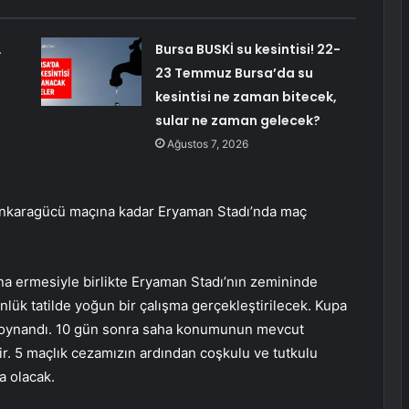
…
Bursa BUSKİ su kesintisi! 22-
23 Temmuz Bursa’da su
kesintisi ne zaman bitecek,
sular ne zaman gelecek?
Ağustos 7, 2026
 Ankaragücü maçına kadar Eryaman Stadı’nda maç
na ermesiyle birlikte Eryaman Stadı’nın zemininde
nlük tatilde yoğun bir çalışma gerçekleştirilecek. Kupa
 oynandı. 10 gün sonra saha konumunun mevcut
. 5 maçlık cezamızın ardından coşkulu ve tutkulu
ma olacak.