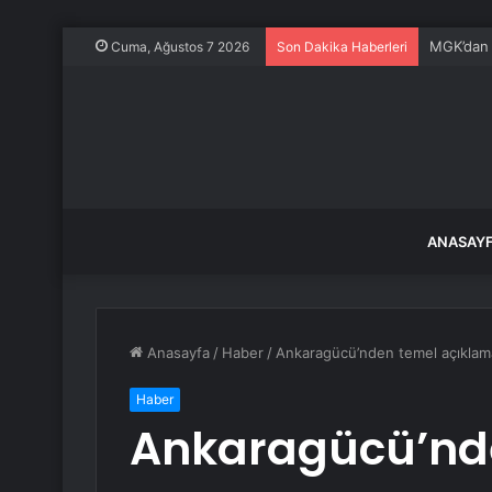
Bursa BU
Cuma, Ağustos 7 2026
Son Dakika Haberleri
ANASAY
Anasayfa
/
Haber
/
Ankaragücü’nden temel açıklama:
Haber
Ankaragücü’nd