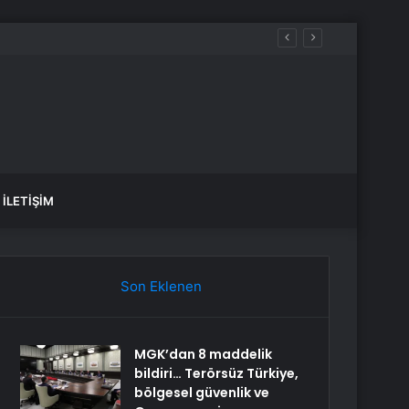
 sular ne zaman gelecek?
İLETIŞIM
Son Eklenen
MGK’dan 8 maddelik
bildiri… Terörsüz Türkiye,
bölgesel güvenlik ve