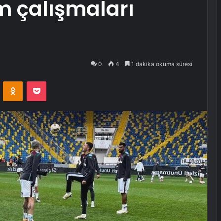
m çalışmaları
0
4
1 dakika okuma süresi
VKontakte
Odnoklassniki
Pocket