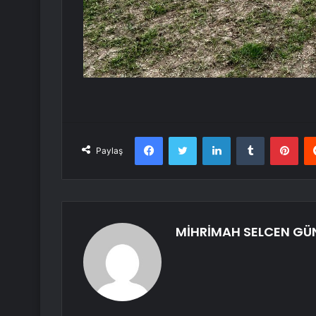
Facebook
Twitter
LinkedIn
Tumblr
Pint
Paylaş
MİHRİMAH SELCEN G