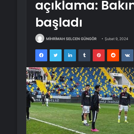
açıklama: Bakı
başladı
MİHRİMAH SELCEN GÜNGÖR
Şubat 9, 2024
Facebook
Twitter
LinkedIn
Tumblr
Pinterest
Reddit