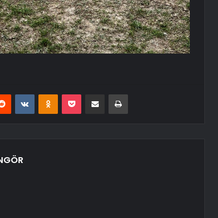
erest
Reddit
VKontakte
Odnoklassniki
Pocket
E-Posta ile paylaş
Yazdır
ÜNGÖR