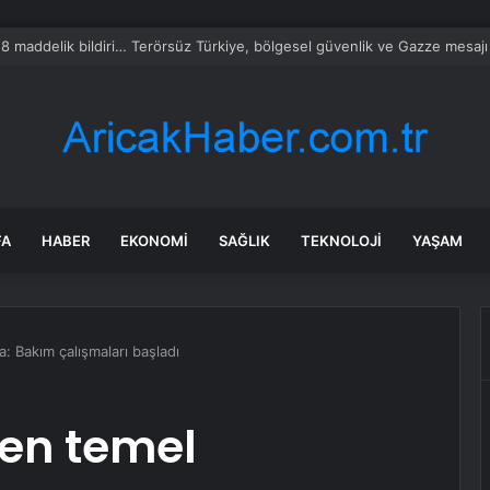
SKİ su kesintisi! 22-23 Temmuz Bursa’da su kesintisi ne zaman bitecek,
FA
HABER
EKONOMI
SAĞLIK
TEKNOLOJI
YAŞAM
 Bakım çalışmaları başladı
en temel