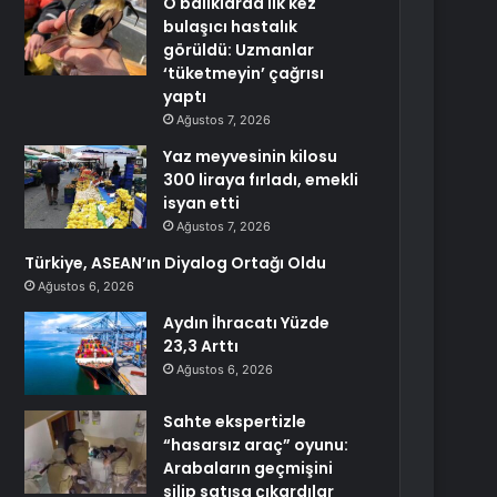
O balıklarda ilk kez
bulaşıcı hastalık
görüldü: Uzmanlar
‘tüketmeyin’ çağrısı
yaptı
Ağustos 7, 2026
Yaz meyvesinin kilosu
300 liraya fırladı, emekli
isyan etti
Ağustos 7, 2026
Türkiye, ASEAN’ın Diyalog Ortağı Oldu
Ağustos 6, 2026
Aydın İhracatı Yüzde
23,3 Arttı
Ağustos 6, 2026
Sahte ekspertizle
“hasarsız araç” oyunu:
Arabaların geçmişini
silip satışa çıkardılar