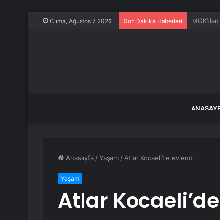
Bursa BU
Cuma, Ağustos 7 2026
Son Dakika Haberleri
ANASAY
Anasayfa
/
Yaşam
/
Atlar Kocaeli’de evlendi
Yaşam
Atlar Kocaeli’de