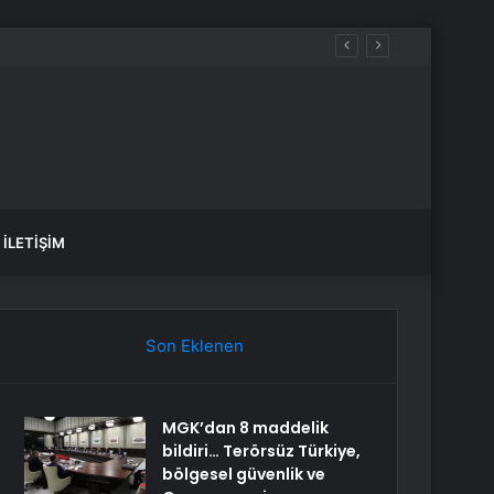
 sular ne zaman gelecek?
İLETIŞIM
Son Eklenen
MGK’dan 8 maddelik
bildiri… Terörsüz Türkiye,
bölgesel güvenlik ve