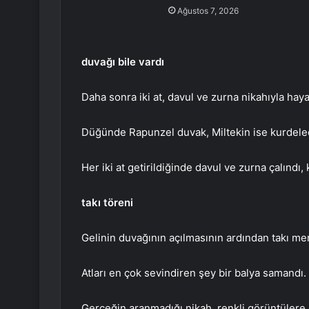
Ağustos 7, 2026
duvağı bile vardı
Daha sonra iki at, davul ve zurna nikahıyla hayatl
Düğünde Rapunzel duvak, Miltekin ise kurdele
Her iki at getirildiğinde davul ve zurna çalındı, k
takı töreni
Gelinin duvağının açılmasının ardından takı mer
Atları en çok sevindiren şey bir balya samandı.
Gerçeğin aranmadığı nikah, renkli görüntülere