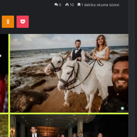
0
10
1 dakika okuma süresi
VKontakte
Odnoklassniki
Pocket