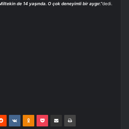
iltekin de 14 yaşında. O çok deneyimli bir aygır.”
dedi.
erest
Reddit
VKontakte
Odnoklassniki
Pocket
E-Posta ile paylaş
Yazdır