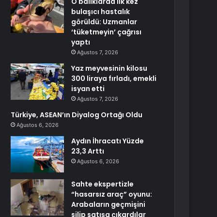
O balıklarda ilk kez
bulaşıcı hastalık
görüldü: Uzmanlar
‘tüketmeyin’ çağrısı
yaptı
Ağustos 7, 2026
Yaz meyvesinin kilosu
300 liraya fırladı, emekli
isyan etti
Ağustos 7, 2026
Türkiye, ASEAN’ın Diyalog Ortağı Oldu
Ağustos 6, 2026
Aydın İhracatı Yüzde
23,3 Arttı
Ağustos 6, 2026
Sahte ekspertizle
“hasarsız araç” oyunu:
Arabaların geçmişini
silip satışa çıkardılar