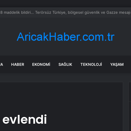
SKİ su kesintisi! 22-23 Temmuz Bursa’da su kesintisi ne zaman bitecek,
FA
HABER
EKONOMI
SAĞLIK
TEKNOLOJI
YAŞAM
 evlendi