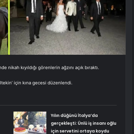
nde nikah kıyıldığı görenlerin ağzını açık bıraktı.
iltekin’ için kına gecesi düzenlendi.
Yılın düğünü İtalya’da
gerçekleşti: Ünlü iş insanı oğlu
için servetini ortaya koydu