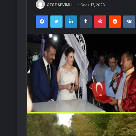
ÖZGE SEVİMLİ
Ocak 17, 2023
Facebook
Twitter
LinkedIn
Tumblr
Pinterest
Reddit