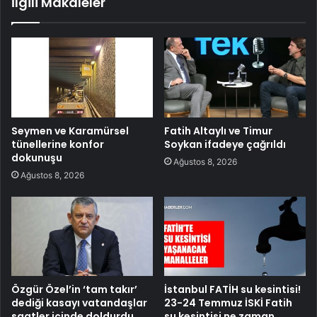
İlgili Makaleler
Seymen ve Karamürsel
Fatih Altaylı ve Timur
tünellerine konfor
Soykan ifadeye çağrıldı
dokunuşu
Ağustos 8, 2026
Ağustos 8, 2026
Özgür Özel’in ‘tam takır’
İstanbul FATİH su kesintisi!
dediği kasayı vatandaşlar
23-24 Temmuz İSKİ Fatih
saatler içinde doldurdu
su kesintisi ne zaman