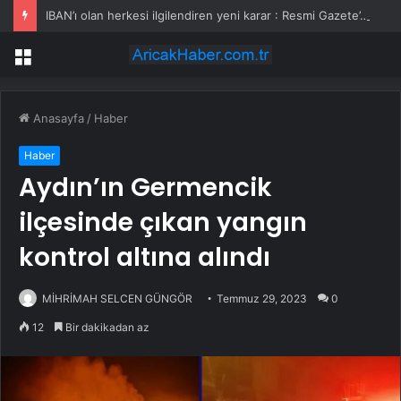
IBAN’ı olan herkesi ilgilendiren yeni karar : Resmi Gazete’de bugün yayımlandı
Menü
Anasayfa
/
Haber
Haber
Aydın’ın Germencik
ilçesinde çıkan yangın
kontrol altına alındı
MİHRİMAH SELCEN GÜNGÖR
Temmuz 29, 2023
0
12
Bir dakikadan az