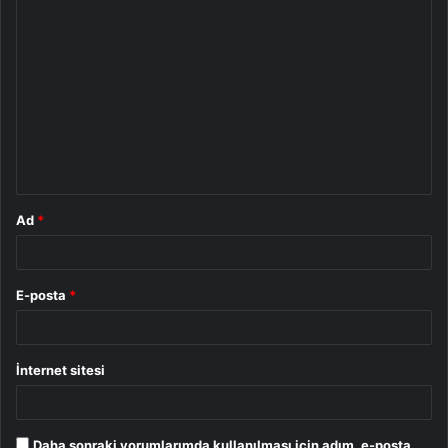
Y
o
r
u
m
*
Ad
*
E-posta
*
İnternet sitesi
Daha sonraki yorumlarımda kullanılması için adım, e-posta