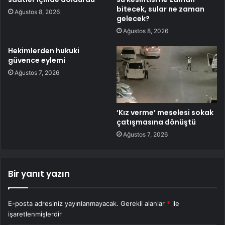
bitecek, sular ne zaman
Ağustos 8, 2026
gelecek?
Ağustos 8, 2026
Hekimlerden hukuki
güvence eylemi
Ağustos 7, 2026
‘Kız verme’ meselesi sokak
çatışmasına dönüştü
Ağustos 7, 2026
Bir yanıt yazın
E-posta adresiniz yayınlanmayacak.
Gerekli alanlar
*
ile
işaretlenmişlerdir