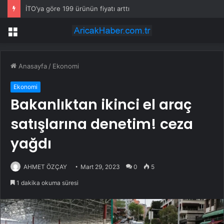
İTO’ya göre 199 ürünün fiyatı arttı
Menü
Anasayfa
/
Ekonomi
Ekonomi
Bakanlıktan ikinci el araç
satışlarına denetim! ceza
yağdı
AHMET ÖZÇAY
Mart 29, 2023
0
5
1 dakika okuma süresi