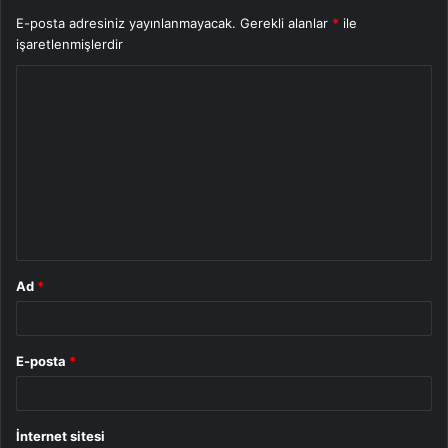
E-posta adresiniz yayınlanmayacak.
Gerekli alanlar
*
ile
işaretlenmişlerdir
Y
o
r
u
m
*
Ad
*
E-posta
*
İnternet sitesi