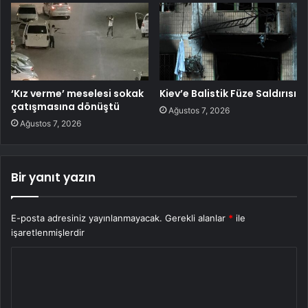
‘Kız verme’ meselesi sokak
Kiev’e Balistik Füze Saldırısı
çatışmasına dönüştü
Ağustos 7, 2026
Ağustos 7, 2026
Bir yanıt yazın
E-posta adresiniz yayınlanmayacak.
Gerekli alanlar
*
ile
işaretlenmişlerdir
Y
o
r