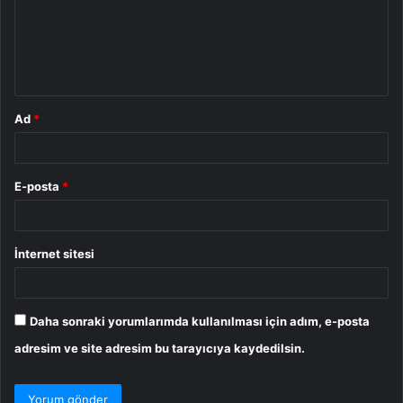
u
m
*
Ad
*
E-posta
*
İnternet sitesi
Daha sonraki yorumlarımda kullanılması için adım, e-posta
adresim ve site adresim bu tarayıcıya kaydedilsin.