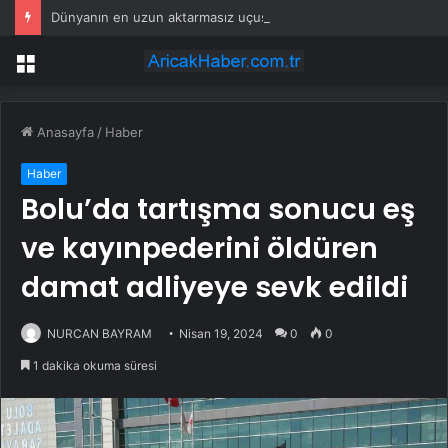
Dünyanın en uzun aktarmasız uçuşunda tarihi rekor: 24 saatten fazla havada kaldılar
Menü
Anasayfa
/
Haber
Haber
Bolu’da tartışma sonucu eş
ve kayınpederini öldüren
damat adliyeye sevk edildi
NURCAN BAYRAM
Nisan 19, 2024
0
0
1 dakika okuma süresi