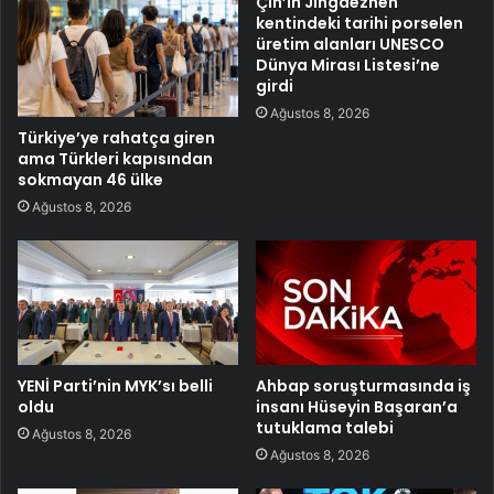
Çin’in Jingdezhen
kentindeki tarihi porselen
üretim alanları UNESCO
Dünya Mirası Listesi’ne
girdi
Ağustos 8, 2026
Türkiye’ye rahatça giren
ama Türkleri kapısından
sokmayan 46 ülke
Ağustos 8, 2026
YENİ Parti’nin MYK’sı belli
Ahbap soruşturmasında iş
oldu
insanı Hüseyin Başaran’a
tutuklama talebi
Ağustos 8, 2026
Ağustos 8, 2026