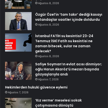
Ağustos 8, 2026
Özgür Özel’in ‘tam takır’ dediği kasayı
vatandaşlar saatler içinde doldurdu
Ağustos 8, 2026
İstanbul FATİH su kesintisi! 23-24
Temmuz İSKİ Fatih su kesintisi ne
zaman bitecek, sular ne zaman
gelecek?
Ağustos 8, 2026
Safiye Soyman’ın evlat acısı dinmiyor;
oğlu Harun Akaröz’ü mezarı başında
gözyaşlarıyla andı
Ağustos 7, 2026
Hekimlerden hukuki güvence eylemi
Ağustos 7, 2026
‘Kız verme’ meselesi sokak
çatışmasına dönüştü