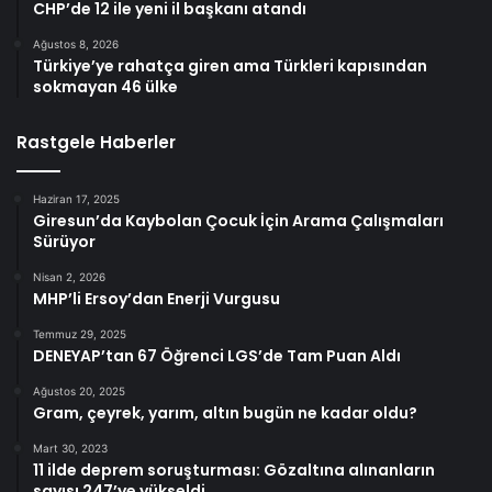
CHP’de 12 ile yeni il başkanı atandı
Ağustos 8, 2026
Türkiye’ye rahatça giren ama Türkleri kapısından
sokmayan 46 ülke
Rastgele Haberler
Haziran 17, 2025
Giresun’da Kaybolan Çocuk İçin Arama Çalışmaları
Sürüyor
Nisan 2, 2026
MHP’li Ersoy’dan Enerji Vurgusu
Temmuz 29, 2025
DENEYAP’tan 67 Öğrenci LGS’de Tam Puan Aldı
Ağustos 20, 2025
Gram, çeyrek, yarım, altın bugün ne kadar oldu?
Mart 30, 2023
11 ilde deprem soruşturması: Gözaltına alınanların
sayısı 247’ye yükseldi