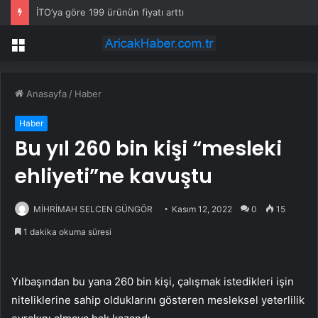
İTO’ya göre 199 ürünün fiyatı arttı
Menü
Anasayfa
/
Haber
Haber
Bu yıl 260 bin kişi “mesleki
ehliyeti”ne kavuştu
MİHRİMAH SELCEN GÜNGÖR
Kasım 12, 2022
0
15
1 dakika okuma süresi
Yılbaşından bu yana 260 bin kişi, çalışmak istedikleri işin
niteliklerine sahip olduklarını gösteren mesleksel yeterlilik