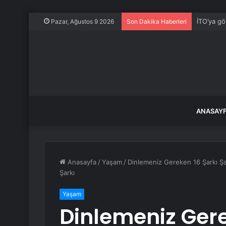
İTO’ya gö
Pazar, Ağustos 9 2026
Son Dakika Haberleri
ANASAY
Anasayfa
/
Yaşam
/
Dinlemeniz Gereken 16 Şarkı Şa
Şarkı
Yaşam
Dinlemeniz Gere