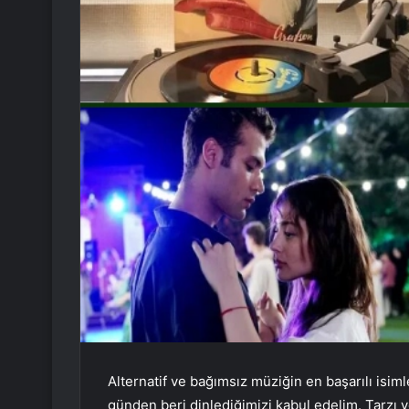
Alternatif ve bağımsız müziğin en başarılı isiml
günden beri dinlediğimizi kabul edelim. Tarzı v