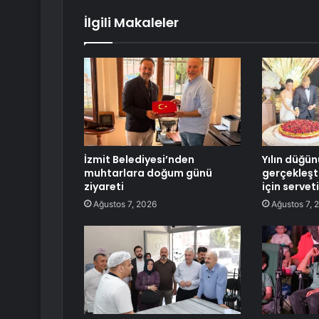
İlgili Makaleler
İzmit Belediyesi’nden
Yılın düğün
muhtarlara doğum günü
gerçekleşti
ziyareti
için servet
Ağustos 7, 2026
Ağustos 7, 