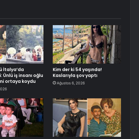
ü İtalya’da
Kim der ki 54 yaşında!
: Ünlü iş insanı oğlu
Kaslarıyla şov yaptı
ini ortaya koydu
Ağustos 6, 2026
2026