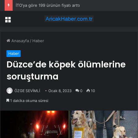
İTO’ya göre 199 ürünün fiyatı arttı
Menü
Anasayfa
/
Haber
Haber
Düzce’de köpek ölümlerine
soruşturma
ÖZGE SEVİMLİ
Ocak 8, 2023
0
10
1 dakika okuma süresi