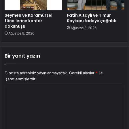
Seymen ve Karamürsel
Fatih Altaylı ve Timur
tünellerine konfor
Soykan ifadeye çağrıldı
dokunuşu
Ağustos 8, 2026
Ağustos 8, 2026
Bir yanıt yazın
E-posta adresiniz yayınlanmayacak.
Gerekli alanlar
*
ile
işaretlenmişlerdir
Y
o
r
u
m