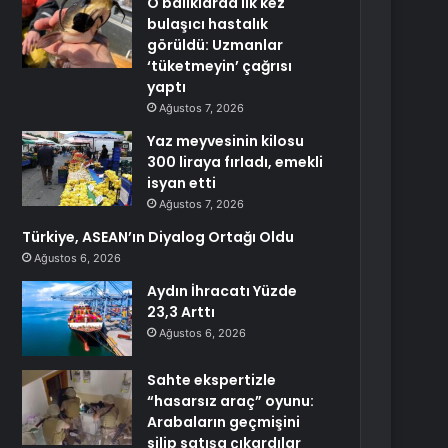
O balıklarda ilk kez
bulaşıcı hastalık
görüldü: Uzmanlar
‘tüketmeyin’ çağrısı
yaptı
Ağustos 7, 2026
Yaz meyvesinin kilosu
300 liraya fırladı, emekli
isyan etti
Ağustos 7, 2026
Türkiye, ASEAN’ın Diyalog Ortağı Oldu
Ağustos 6, 2026
Aydın İhracatı Yüzde
23,3 Arttı
Ağustos 6, 2026
Sahte ekspertizle
“hasarsız araç” oyunu:
Arabaların geçmişini
silip satışa çıkardılar