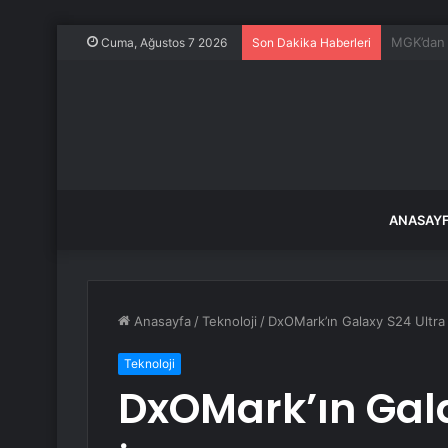
Bursa BU
Cuma, Ağustos 7 2026
Son Dakika Haberleri
ANASAY
Anasayfa
/
Teknoloji
/
DxOMark’ın Galaxy S24 Ultra 
Teknoloji
DxOMark’ın Gala