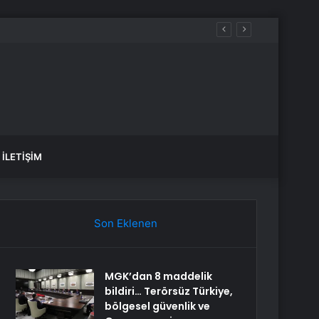
 sular ne zaman gelecek?
İLETIŞIM
Son Eklenen
MGK’dan 8 maddelik
bildiri… Terörsüz Türkiye,
bölgesel güvenlik ve