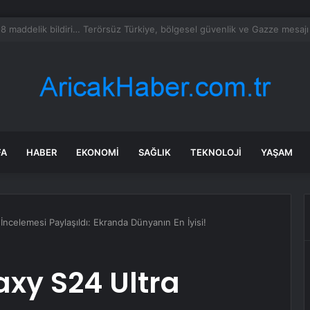
SKİ su kesintisi! 22-23 Temmuz Bursa’da su kesintisi ne zaman bitecek,
FA
HABER
EKONOMI
SAĞLIK
TEKNOLOJI
YAŞAM
İncelemesi Paylaşıldı: Ekranda Dünyanın En İyisi!
xy S24 Ultra