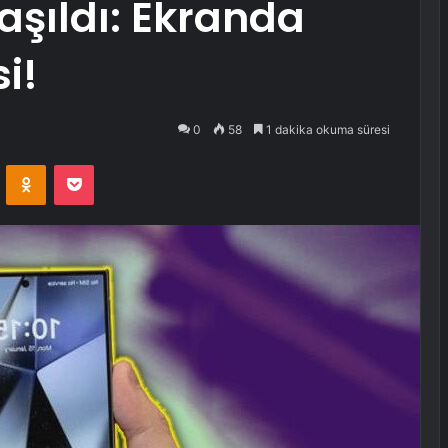
aşıldı: Ekranda
i!
0
58
1 dakika okuma süresi
VKontakte
Odnoklassniki
Pocket