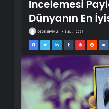
İncelemesi Payl
Dünyanın En İyis
ÖZGE SEVİMLİ
Şubat 1, 2024
Facebook
Twitter
LinkedIn
Tumblr
Pinterest
Reddit