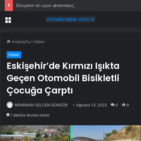
Dünyanın en uzun aktarmasız uçuşunda tarihi rekor: 24 saatten fazla havada kaldılar
Menü
Anasayfa
/
Haber
Haber
Eskişehir’de Kırmızı Işıkta
Geçen Otomobil Bisikletli
Çocuğa Çarptı
MİHRİMAH SELCEN GÜNGÖR
Ağustos 13, 2023
0
9
1 dakika okuma süresi