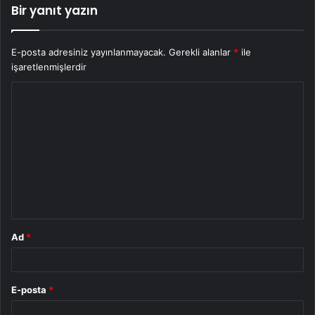
Bir yanıt yazın
E-posta adresiniz yayınlanmayacak.
Gerekli alanlar
*
ile
işaretlenmişlerdir
Y
o
r
u
m
*
Ad
*
E-posta
*