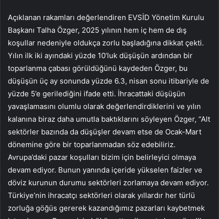
Açıklanan rakamları değerlendiren EVSİD Yönetim Kurulu
Başkanı Talha Özger, 2025 yılının hem iç hem de dış
koşullar nedeniyle oldukça zorlu başladığına dikkat çekti.
Yılın ilk iki ayındaki yüzde 10’luk düşüşün ardından bir
toparlanma çabası görüldüğünü kaydeden Özger, bu
düşüşün üç ay sonunda yüzde 6.3, nisan sonu itibariyle de
yüzde 5’e gerilediğini ifade etti. İhracattaki düşüşün
yavaşlamasını olumlu olarak değerlendirdiklerini ve yılın
kalanına biraz daha umutla baktıklarını söyleyen Özger, “Alt
sektörler bazında da düşüşler devam etse de Ocak-Mart
dönemine göre bir toparlanmadan söz edebiliriz.
Avrupa’daki pazar koşulları bizim için belirleyici olmaya
devam ediyor. Bunun yanında içeride yükselen faizler ve
döviz kurunun durumu sektörleri zorlamaya devam ediyor.
Türkiye’nin ihracatçı sektörleri olarak yıllardır her türlü
zorluğa göğüs gererek kazandığımız pazarları kaybetmek