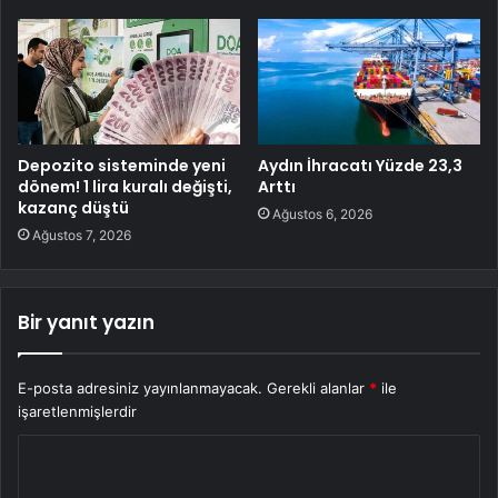
Depozito sisteminde yeni
Aydın İhracatı Yüzde 23,3
dönem! 1 lira kuralı değişti,
Arttı
kazanç düştü
Ağustos 6, 2026
Ağustos 7, 2026
Bir yanıt yazın
E-posta adresiniz yayınlanmayacak.
Gerekli alanlar
*
ile
işaretlenmişlerdir
Y
o