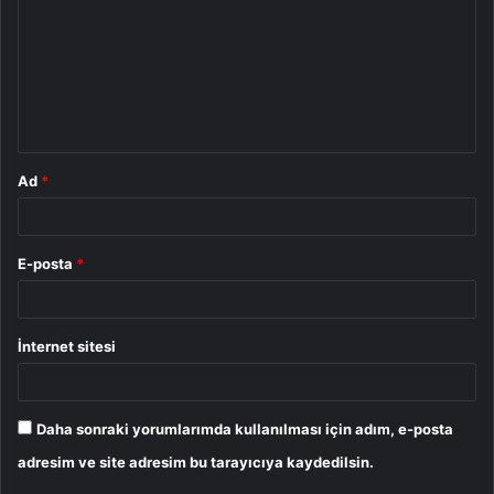
r
u
m
*
Ad
*
E-posta
*
İnternet sitesi
Daha sonraki yorumlarımda kullanılması için adım, e-posta
adresim ve site adresim bu tarayıcıya kaydedilsin.