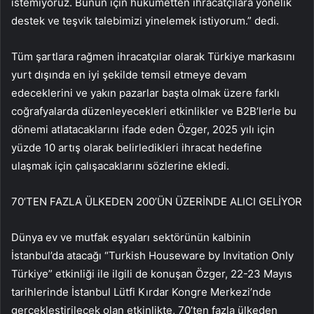
istemiyoruz. Bunun için hükümetten ihracatçılara yönelik
destek ve teşvik talebimizi yinelemek istiyorum.” dedi.
Tüm şartlara rağmen ihracatçılar olarak Türkiye markasını
yurt dışında en iyi şekilde temsil etmeye devam
edeceklerini ve yakın pazarlar başta olmak üzere farklı
coğrafyalarda düzenleyecekleri etkinlikler ve B2B’lerle bu
dönemi atlatacaklarını ifade eden Özger, 2025 yılı için
yüzde 10 artış olarak belirledikleri ihracat hedefine
ulaşmak için çalışacaklarını sözlerine ekledi.
70’TEN FAZLA ÜLKEDEN 200’ÜN ÜZERİNDE ALICI GELİYOR
Dünya ev ve mutfak eşyaları sektörünün kalbinin
İstanbul’da atacağı “Turkish Houseware by Invitation Only
Türkiye” etkinliği ile ilgili de konuşan Özger, 22-23 Mayıs
tarihlerinde İstanbul Lütfi Kırdar Kongre Merkezi’nde
gerçekleştirilecek olan etkinlikte, 70’ten fazla ülkeden