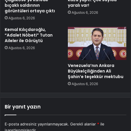
bıçaklı saldırının
yaralı var!
görüntüleri ortaya çıktı
Ağustos 6, 2026
Ağustos 6, 2026
Kemal Kılıçdaroğlu,
“Adalet Nöbeti” Tutan
Aileler ile Görüştü
Ağustos 6, 2026
Venezuela’nın Ankara
Büyükelçiliğinden Ali
Şahin’e teşekkür mektubu
Ağustos 6, 2026
Bir yanıt yazın
E-posta adresiniz yayınlanmayacak.
Gerekli alanlar
*
ile
işaretlenmişlerdir