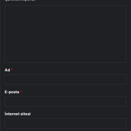
Y
o
r
u
m
*
Ad
*
E-posta
*
İnternet sitesi