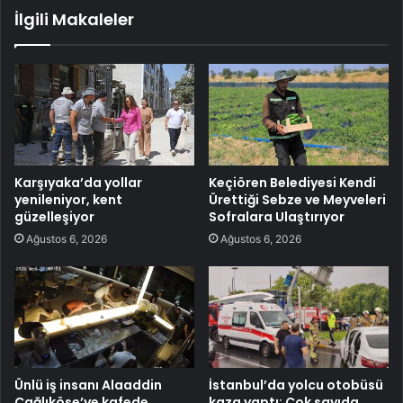
İlgili Makaleler
Karşıyaka’da yollar
Keçiören Belediyesi Kendi
yenileniyor, kent
Ürettiği Sebze ve Meyveleri
güzelleşiyor
Sofralara Ulaştırıyor
Ağustos 6, 2026
Ağustos 6, 2026
Ünlü iş insanı Alaaddin
İstanbul’da yolcu otobüsü
Çağlıköse’ye kafede
kaza yaptı: Çok sayıda