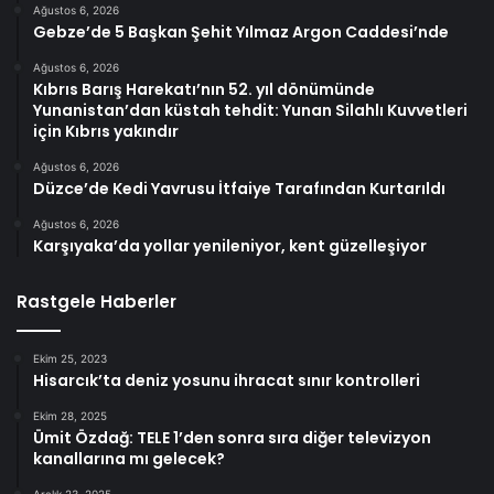
Ağustos 6, 2026
Gebze’de 5 Başkan Şehit Yılmaz Argon Caddesi’nde
Ağustos 6, 2026
Kıbrıs Barış Harekatı’nın 52. yıl dönümünde
Yunanistan’dan küstah tehdit: Yunan Silahlı Kuvvetleri
için Kıbrıs yakındır
Ağustos 6, 2026
Düzce’de Kedi Yavrusu İtfaiye Tarafından Kurtarıldı
Ağustos 6, 2026
Karşıyaka’da yollar yenileniyor, kent güzelleşiyor
Rastgele Haberler
Ekim 25, 2023
Hisarcık’ta deniz yosunu ihracat sınır kontrolleri
Ekim 28, 2025
Ümit Özdağ: TELE 1’den sonra sıra diğer televizyon
kanallarına mı gelecek?
Aralık 23, 2025