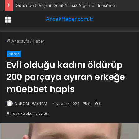
Gebze’de 5 Başkan Şehit Yılmaz Argon Caddesi’nde
Menü
Anasayfa
/
Haber
Haber
Evli olduğu kadını öldürüp
200 parçaya ayıran erkeğe
müebbet hapis
NURCAN BAYRAM
Nisan 9, 2024
0
0
1 dakika okuma süresi