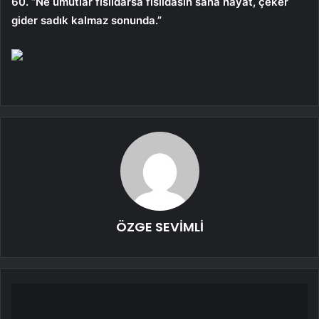
60. “Ne umutlar fısıldarsa fısıldasın sana hayat, çeker
gider sadık kalmaz sonunda.”
ÖZGE SEVİMLİ