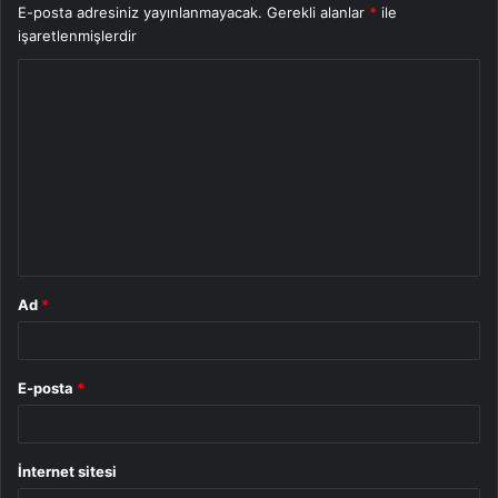
E-posta adresiniz yayınlanmayacak.
Gerekli alanlar
*
ile
işaretlenmişlerdir
Y
o
r
u
m
*
Ad
*
E-posta
*
İnternet sitesi