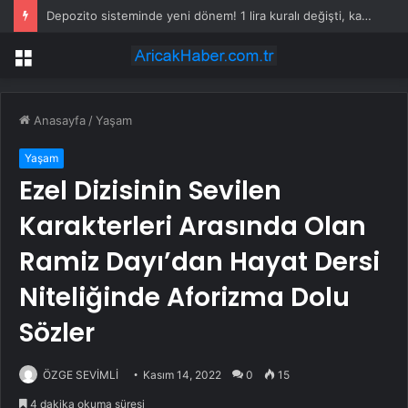
Depozito sisteminde yeni dönem! 1 lira kuralı değişti, kazanç düştü
Menü
Anasayfa
/
Yaşam
Yaşam
Ezel Dizisinin Sevilen
Karakterleri Arasında Olan
Ramiz Dayı’dan Hayat Dersi
Niteliğinde Aforizma Dolu
Sözler
ÖZGE SEVİMLİ
Kasım 14, 2022
0
15
4 dakika okuma süresi