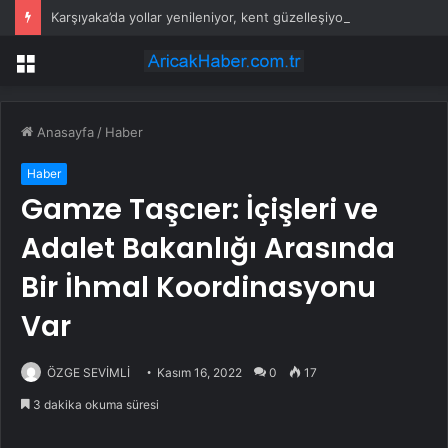
Karşıyaka’da yollar yenileniyor, kent güzelleşiyor
Menü
Anasayfa
/
Haber
Haber
Gamze Taşcıer: İçişleri ve
Adalet Bakanlığı Arasında
Bir İhmal Koordinasyonu
Var
ÖZGE SEVİMLİ
Kasım 16, 2022
0
17
3 dakika okuma süresi