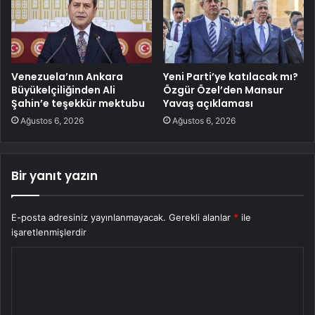
Venezuela’nın Ankara
Yeni Parti’ye katılacak mı?
Büyükelçiliğinden Ali
Özgür Özel’den Mansur
Şahin’e teşekkür mektubu
Yavaş açıklaması
Ağustos 6, 2026
Ağustos 6, 2026
Bir yanıt yazın
E-posta adresiniz yayınlanmayacak.
Gerekli alanlar
*
ile
işaretlenmişlerdir
Y
o
r