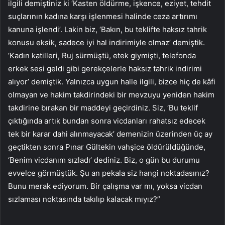
ilgili demiştiniz ki ‘Kasten öldürme, işkence, eziyet, tehdit
suçlarının kadına karşı işlenmesi halinde ceza artırımı
kanuna işlendi’. Lakin biz, ‘Bakın, bu teklifte haksız tahrik
konusu eksik, sadece iyi hal indirimiyle olmaz’ demiştik.
‘Kadın katilleri, Ruj sürmüştü, etek giymişti, telefonda
erkek sesi geldi gibi gerekçelerle haksız tahrik indirimi
alıyor’ demiştik. Yalnızca uygun halle ilgili, bizce hiç de kâfi
olmayan ve hakim takdirindeki bir mevzuyu yeniden hakim
takdirine bırakan bir maddeyi geçirdiniz. Siz, ‘Bu teklif
çıktığında artık bundan sonra vicdanları rahatsız edecek
tek bir karar dahi alınmayacak’ demenizin üzerinden üç ay
geçtikten sonra Pınar Gültekin vahşice öldürüldüğünde,
‘Benim vicdanım sızladı’ dediniz. Biz, o gün bu durumu
evvelce görmüştük. Şu an pekala siz hangi noktadasınız?
Bunu merak ediyorum. Bir çalışma var mı, yoksa vicdan
sızlaması noktasında takılıp kalacak mıyız?”