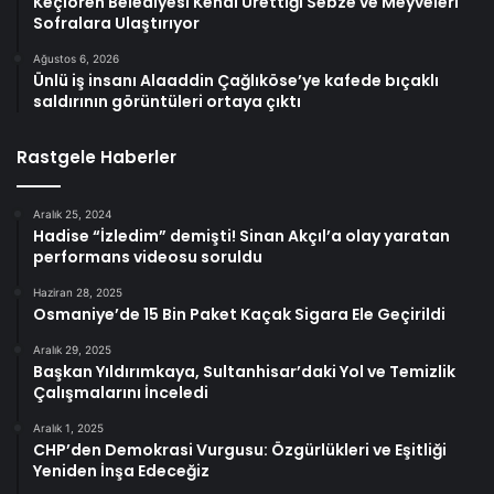
Keçiören Belediyesi Kendi Ürettiği Sebze ve Meyveleri
Sofralara Ulaştırıyor
Ağustos 6, 2026
Ünlü iş insanı Alaaddin Çağlıköse’ye kafede bıçaklı
saldırının görüntüleri ortaya çıktı
Rastgele Haberler
Aralık 25, 2024
Hadise “İzledim” demişti! Sinan Akçıl’a olay yaratan
performans videosu soruldu
Haziran 28, 2025
Osmaniye’de 15 Bin Paket Kaçak Sigara Ele Geçirildi
Aralık 29, 2025
Başkan Yıldırımkaya, Sultanhisar’daki Yol ve Temizlik
Çalışmalarını İnceledi
Aralık 1, 2025
CHP’den Demokrasi Vurgusu: Özgürlükleri ve Eşitliği
Yeniden İnşa Edeceğiz