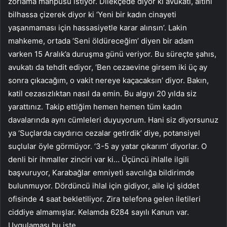
zorlama mahpusu istiyor. Dilekçede diyor ki avukatı, altını
bilhassa çizerek diyor ki ‘Yeni bir kadın cinayeti
yaşanmaması için hassasiyetle karar alınsın’. Lakin
mahkeme, ortada ‘Seni öldüreceğim’ diyen bir adam
varken 15 Aralık’a duruşma günü veriyor. Bu süreçte şahıs,
avukatı da tehdit ediyor, ‘Ben cezaevine girsem iki üç ay
sonra çıkacağım, o vakit nereye kaçacaksın’ diyor. Bakın,
katil cezasızlıktan nasıl da emin. Bu algıyı 20 yılda siz
yarattınız. Takip ettiğim hemen hemen tüm kadın
davalarında aynı cümleleri duyuyorum. Hani siz diyorsunuz
ya ‘Suçlarda caydırıcı cezalar getirdik’ diye, potansiyel
suçlular öyle görmüyor. ‘3-5 ay yatar çıkarım’ diyorlar. O
denli bir ihmaller zinciri var ki… Üçüncü ihlalle ilgili
başvuruyor, Karabağlar emniyeti savcılığa bildirimde
bulunmuyor. Dördüncü ihlal için gidiyor, aile içi şiddet
ofisinde 4 saat bekletiliyor. Zira telefona gelen iletileri
ciddiye almamışlar. Kelamda 6284 sayılı Kanun var.
Uygulaması bu işte.