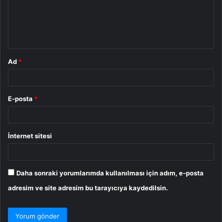
u
m
*
Ad
*
E-posta
*
İnternet sitesi
Daha sonraki yorumlarımda kullanılması için adım, e-posta
adresim ve site adresim bu tarayıcıya kaydedilsin.