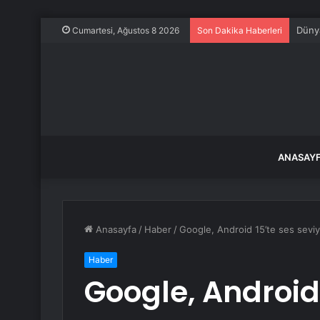
Dünya
Cumartesi, Ağustos 8 2026
Son Dakika Haberleri
ANASAY
Anasayfa
/
Haber
/
Google, Android 15’te ses seviye
Haber
Google, Android 