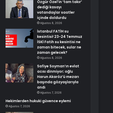
Özgür Özel’in ‘tam takır’
dediği kasayı
vatandaşlar saatler
içinde doldurdu
Ağustos 8, 2026
İstanbul FATİH su
kesintisi! 23-24 Temmuz
İSKİ Fatih su kesintisi ne
zaman bitecek, sular ne
zaman gelecek?
Ağustos 8, 2026
Safiye Soyman’ın evlat
acısı dinmiyor; oğlu
Harun Akaröz’ü mezarı
başında gözyaşlarıyla
andı
Ağustos 7, 2026
Hekimlerden hukuki güvence eylemi
Ağustos 7, 2026