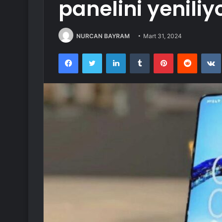
panelini yeniliy
NURCAN BAYRAM
Mart 31, 2024
Facebook
Twitter
LinkedIn
Tumblr
Pinterest
Reddit