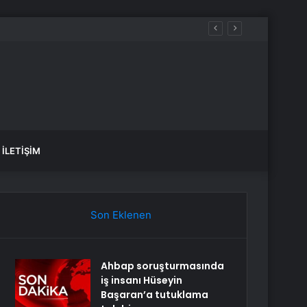
aldılar
İLETIŞIM
Son Eklenen
Ahbap soruşturmasında
iş insanı Hüseyin
Başaran’a tutuklama