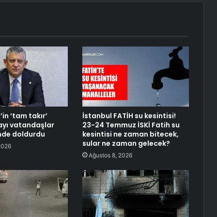
in ‘tam takır’
İstanbul FATİH su kesintisi!
ayı vatandaşlar
23-24 Temmuz İSKİ Fatih su
inde doldurdu
kesintisi ne zaman bitecek,
sular ne zaman gelecek?
2026
Ağustos 8, 2026