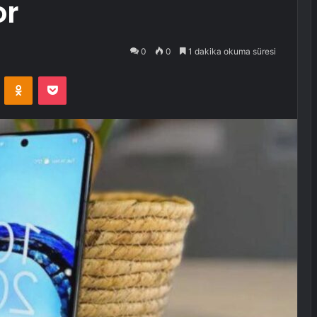
or
0
0
1 dakika okuma süresi
VKontakte
Odnoklassniki
Pocket