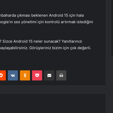
nbaharda çıkması beklenen Android 15 için hala
ogle’ın ses yönetimi için kontrolü artırmak istediğini
Sizce Android 15 neler sunacak? Yanıtlarınızı
ylaşabilirsiniz. Görüşleriniz bizim için çok değerli.
erest
Reddit
VKontakte
Odnoklassniki
Pocket
E-Posta ile paylaş
Yazdır