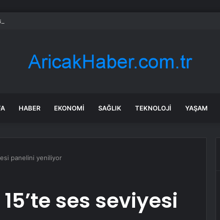
nın en uzun aktarmasız uçuşunda tarihi rekor: 24 saatten fazla havada k
FA
HABER
EKONOMI
SAĞLIK
TEKNOLOJI
YAŞAM
si panelini yeniliyor
15’te ses seviyesi