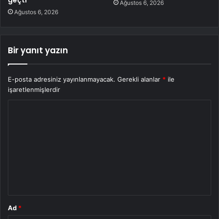
Ağustos 6, 2026
Ağustos 6, 2026
Bir yanıt yazın
E-posta adresiniz yayınlanmayacak.
Gerekli alanlar
*
ile
işaretlenmişlerdir
Y
o
r
u
m
*
Ad
*