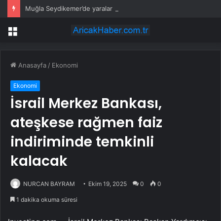
Muğla Seydikemer’de yaralar hızla sarılıyor
Menü
Anasayfa
/
Ekonomi
Ekonomi
İsrail Merkez Bankası,
ateşkese rağmen faiz
indiriminde temkinli
kalacak
NURCAN BAYRAM
Ekim 19, 2025
0
0
1 dakika okuma süresi