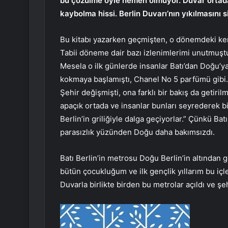
bu çözülme öyle hemen olmuyor. Duvar ortadan
kaybolma hissi. Berlin Duvarı’nın yıkılmasını 
Bu kitabı yazarken geçmişten, o dönemdeki ken
Tabii döneme dair bazı izlenimlerimi unutmuştu
Mesela o ilk günlerde insanlar Batı’dan Doğu’ya
kokmaya başlamıştı, Chanel No 5 parfümü gibi.
Şehir değişmişti, ona farklı bir bakış da getiril
apaçık ortada ve insanlar bunları seyrederek bi
Berlin’in griliğiyle dalga geçiyorlar.” Çünkü Bat
parasızlık yüzünden Doğu daha bakımsızdı.
Batı Berlin’in metrosu Doğu Berlin’in altından 
bütün çocukluğum ve ilk gençlik yıllarım bu içle
Duvarla birlikte birden bu metrolar açıldı ve şe