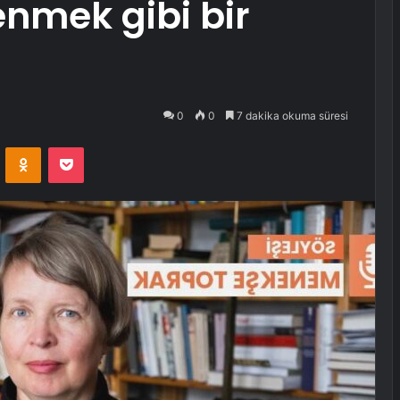
enmek gibi bir
0
0
7 dakika okuma süresi
VKontakte
Odnoklassniki
Pocket