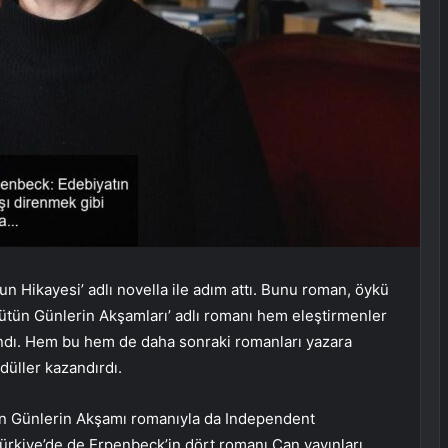
 Hikayesi’ adlı novella ile adım attı. Bunu roman, öykü
 ‘Bütün Günlerin Akşamları’ adlı romanı hem eleştirmenler
landı. Hem bu hem de daha sonraki romanları yazara
üller kazandırdı.
ütün Günlerin Akşamı romanıyla da Independent
ürkiye’de de Erpenbeck’in dört romanı Can yayınları