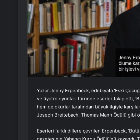
Yazar Jenny Erpenbeck, edebiyata ‘Eski Çocuğun
ve tiyatro oyunları türünde eserler takip etti,
hem de okurlar tarafından büyük ilgiyle karşı
Joseph Breitebach, Thomas Mann Ödülü gibi öd
Eserleri farklı dillere çevrilen Erpenbeck, ‘B
gazetesinin Yabancı Kurgu Ödülü’nü kazandı. T