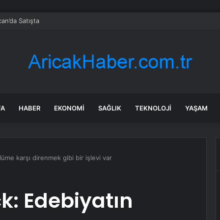
can’da Satışta
FA
HABER
EKONOMI
SAĞLIK
TEKNOLOJI
YAŞAM
me karşı direnmek gibi bir işlevi var
k: Edebiyatın