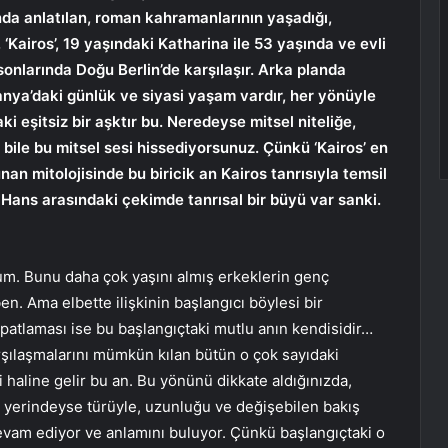
nda anlatılan, roman kahramanlarının yaşadığı,
.
‘Kairos’, 19 yaşındaki Katharina ile 53 yaşında ve evli
ın sonlarında Doğu Berlin’de karşılaşır. Arka planda
ya’daki günlük ve siyasi yaşam vardır, her yönüyle
i eşitsiz bir aşktır bu. Neredeyse mitsel niteliğe,
 bile bu mitsel sesi hissediyorsunuz. Çünkü ‘Kairos’ en
unan mitolojisinde bu biricik an Kairos tanrısıyla temsil
ı Hans arasındaki çekimde tanrısal bir büyü var sanki.
rum. Bunu daha çok yaşını almış erkeklerin genç
en. Ama elbette ilişkinin başlangıcı böylesi bir
atlaması ise bu başlangıçtaki mutlu anın kendisidir…
rşılaşmalarını mümkün kılan bütün o çok sayıdaki
i haline gelir bu an. Bu yönünü dikkate aldığınızda,
m yerindeyse türüyle, uzunluğu ve değişebilen bakış
 devam ediyor ve anlamını buluyor. Çünkü başlangıçtaki o