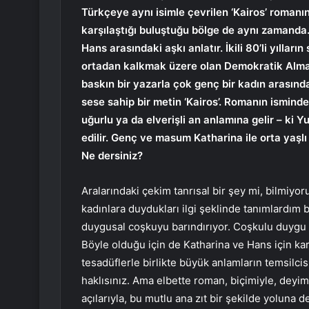
Türkçeye aynı isimle çevrilen ‘Kairos’ romanı
karşılaştığı buluştuğu bölge de aynı zamanda
Hans arasındaki aşkı anlatır. İkili 80’li yıllar
ortadan kalkmak üzere olan Demokratik Alman
baskın bir yazarla çok genç bir kadın arasındak
sese sahip bir metin ‘Kairos’. Romanın isminde
uğurlu ya da elverişli an anlamına gelir – ki Y
edilir. Genç ve masum Katharina ile orta yaşl
Ne dersiniz?
Aralarındaki çekim tanrısal bir şey mi, bilmiyo
kadınlara duydukları ilgi şeklinde tanımlardım b
duygusal coşkuyu barındırıyor. Coşkulu duygu p
Böyle olduğu için de Katharina ve Hans için ka
tesadüflerle birlikte büyük anlamların temsilcis
haklısınız. Ama elbette roman, biçimiyle, deyi
açılarıyla, bu mutlu ana zıt bir şekilde yoluna