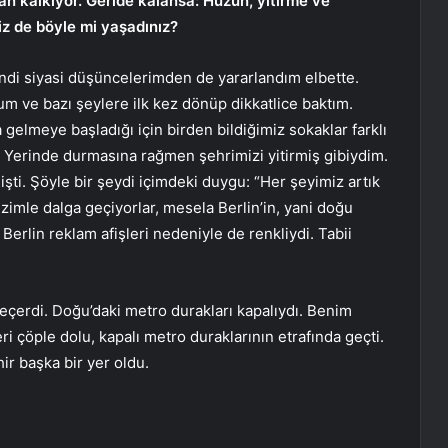
 kalkıyor. Geride kalansa: Hüzün, yitirme ve
siz de böyle mi yaşadınız?
di siyasi düşüncelerimden de yararlandım elbette.
m ve bazı şeylere ilk kez dönüp dikkatlice baktım.
 gelmeye başladığı için birden bildiğimiz sokaklar farklı
 Yerinde durmasına rağmen şehrimizi yitirmiş gibiydim.
mişti. Şöyle bir şeydi içimdeki duygu: “Her şeyimiz artık
zimle dalga geçiyorlar, mesela Berlin’in, yani doğu
ı Berlin reklam afişleri nedeniyle de renkliydi. Tabii
geçerdi. Doğu’daki metro durakları kapalıydı. Benim
ri çöple dolu, kapalı metro duraklarının etrafında geçti.
hir başka bir yer oldu.