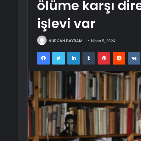
ölüme karşı dir
işlevi var
NURCAN BAYRAM
Nisan 5, 2024
Facebook
Twitter
LinkedIn
Tumblr
Pinterest
Reddit