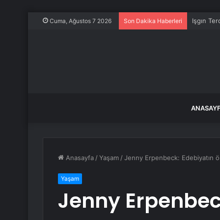
Işgın Ter
Cuma, Ağustos 7 2026
Son Dakika Haberleri
ANASAY
Anasayfa
/
Yaşam
/
Jenny Erpenbeck: Edebiyatın ölü
Yaşam
Jenny Erpenbec