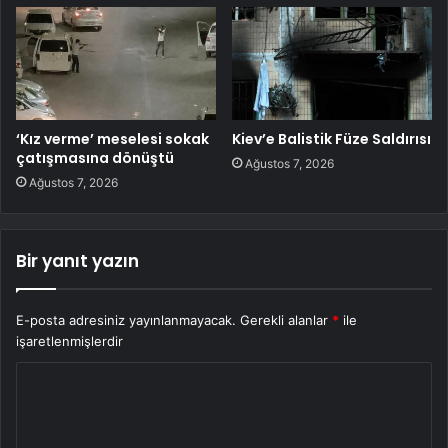
‘Kız verme’ meselesi sokak
Kiev’e Balistik Füze Saldırısı
çatışmasına dönüştü
Ağustos 7, 2026
Ağustos 7, 2026
Bir yanıt yazın
E-posta adresiniz yayınlanmayacak.
Gerekli alanlar
*
ile
işaretlenmişlerdir
Y
o
r