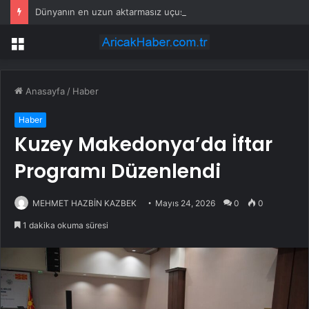
Dünyanın en uzun aktarmasız uçuşunda tarihi rekor: 24 saatten fazla havada kaldılar
Menü
Anasayfa
/
Haber
Haber
Kuzey Makedonya’da İftar
Programı Düzenlendi
MEHMET HAZBİN KAZBEK
Mayıs 24, 2026
0
0
1 dakika okuma süresi