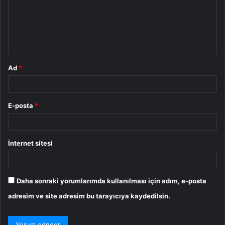
u
m
*
Ad
*
E-posta
*
İnternet sitesi
Daha sonraki yorumlarımda kullanılması için adım, e-posta
adresim ve site adresim bu tarayıcıya kaydedilsin.