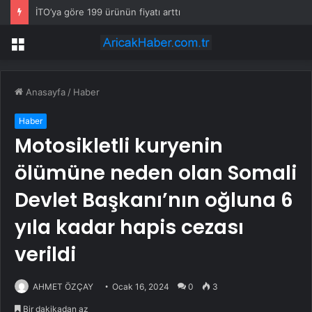
İTO’ya göre 199 ürünün fiyatı arttı
Menü
Anasayfa
/
Haber
Haber
Motosikletli kuryenin
ölümüne neden olan Somali
Devlet Başkanı’nın oğluna 6
yıla kadar hapis cezası
verildi
AHMET ÖZÇAY
Ocak 16, 2024
0
3
Bir dakikadan az