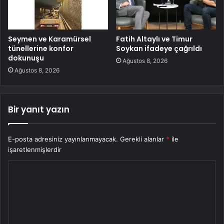
Seymen ve Karamürsel
Fatih Altaylı ve Timur
tünellerine konfor
Soykan ifadeye çağrıldı
dokunuşu
Ağustos 8, 2026
Ağustos 8, 2026
Bir yanıt yazın
E-posta adresiniz yayınlanmayacak.
Gerekli alanlar
*
ile
işaretlenmişlerdir
Y
o
r
u