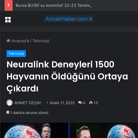
Bursa BUSKİ su kesintisi! 22-23 Temmuz Bursa’da su kesintisi ne zaman bitecek, sular ne zaman gelecek?
Menü
Anasayfa
/
Teknoloji
Teknoloji
Neuralink Deneyleri 1500
Hayvanın Öldüğünü Ortaya
Çıkardı
AHMET ÖZÇAY
Aralık 11, 2022
0
13
1 dakika okuma süresi