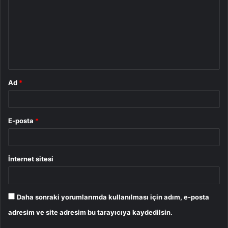
r
u
m
*
Ad
*
E-posta
*
İnternet sitesi
Daha sonraki yorumlarımda kullanılması için adım, e-posta
adresim ve site adresim bu tarayıcıya kaydedilsin.