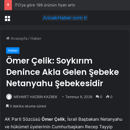
İTO’ya göre 199 ürünün fiyatı arttı
Menü
Anasayfa
/
Haber
Haber
Ömer Çelik: Soykırım
Denince Akla Gelen Şebeke
Netanyahu Şebekesidir
MEHMET HAZBİN KAZBEK
Temmuz 6, 2026
0
0
3 dakika okuma süresi
AK Parti Sözcüsü
Ömer Çelik
, İsrail Başbakanı Netanyahu
ve hükümet üyelerinin Cumhurbaşkanı Recep Tayyip