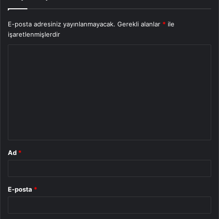
E-posta adresiniz yayınlanmayacak.
Gerekli alanlar
*
ile
işaretlenmişlerdir
Y
o
r
u
m
*
Ad
*
E-posta
*