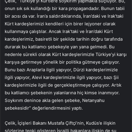
Çelik, “Türkiye’yi Kürtlere soykırım yapmakla suçluyor. Bu,
onun sık sık kullandığı bir kara propagandadır. Bunun tabii
bir acısı da var. İran’a saldırdıklarında, İran’daki ve Irak’taki
Kürt kardeşlerimizi kendileri için birer lejyoner olarak
kullanmaya çalıştılar. Ancak Irak’taki ve İran’daki Kürt
kardeşlerimiz, basiretli bir şekilde tarihin doğru tarafında
durarak bu katliamcı şebekeyle yan yana gelmedi. Bu
nedenle sürekli olarak Kürt kardeşlerimizle Türkiye’yi karşı
karşıya getirmeye yönelik bir politika gütmeye çalışıyor.
Bunu bazı Araplarla ilgili yapıyor, Dürzi kardeşlerimizle
ilgili yapıyor, Alevi kardeşlerimizle ilgili yapıyor, bazı Şii
kardeşlerimizle ilgili de gerçekleştirmeye çalışıyor. Artık
bu katliamcı şebekenin yalanlarına hiç kimse inanmıyor.
Soykırım denince akla gelen şebeke, Netanyahu
şebekesidir” değerlendirmesini yaptı.
Çelik, İçişleri Bakanı Mustafa Çiftçi’nin, Kudüs’e ilişkin
sözlerine tepki gösteren İsrailli bakanlara ilişkin de şu