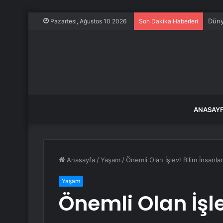
Düny
Pazartesi, Ağustos 10 2026
Son Dakika Haberleri
ANASAY
Anasayfa
/
Yaşam
/
Önemli Olan İşlev! Bilim İnsanla
Yaşam
Önemli Olan İşle