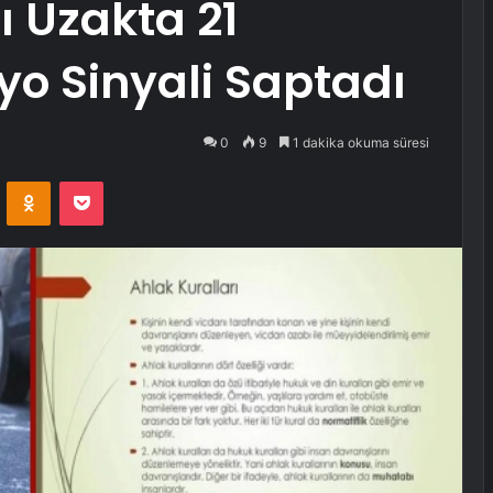
lı Uzakta 21
o Sinyali Saptadı
0
9
1 dakika okuma süresi
VKontakte
Odnoklassniki
Pocket