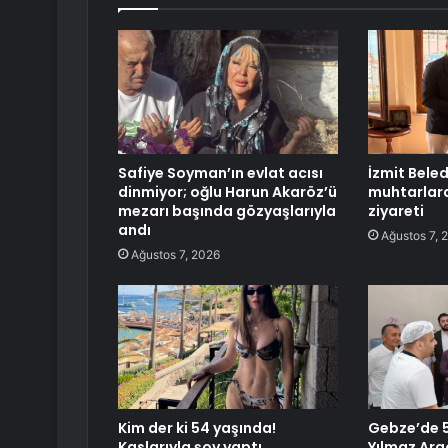
Safiye Soyman’ın evlat acısı
İzmit Bele
dinmiyor; oğlu Harun Akaröz’ü
muhtarlar
mezarı başında gözyaşlarıyla
ziyareti
andı
Ağustos 7, 
Ağustos 7, 2026
Kim der ki 54 yaşında!
Gebze’de 5
Kaslarıyla şov yaptı
Yılmaz Ar