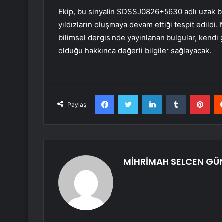
Ekip, bu sinyalin SDSSJ0826+5630 adlı uzak bir 
yıldızların oluşmaya devam ettiği tespit edildi
bilimsel dergisinde yayınlanan bulgular, kendi
olduğu hakkında değerli bilgiler sağlayacak.
Facebook
Twitter
LinkedIn
Tumblr
Pint
Paylaş
MİHRİMAH SELCEN G