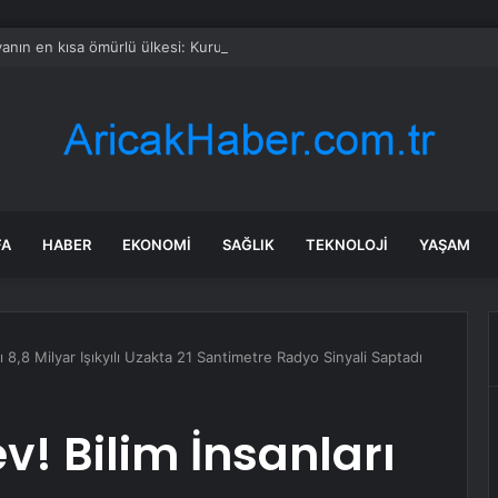
anın en kısa ömürlü ülkesi: Kurulduktan sadece 13 saat sonra tarihe karı
FA
HABER
EKONOMI
SAĞLIK
TEKNOLOJI
YAŞAM
rı 8,8 Milyar Işıkyılı Uzakta 21 Santimetre Radyo Sinyali Saptadı
v! Bilim İnsanları