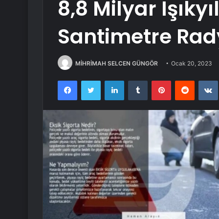
8,8 Milyar Işıkyı
Santimetre Rady
MİHRİMAH SELCEN GÜNGÖR
Ocak 20, 2023
Facebook
Twitter
LinkedIn
Tumblr
Pinterest
Reddit