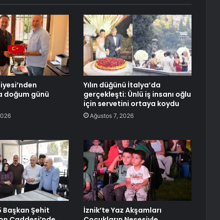
diyesi’nden
Yılın düğünü İtalya’da
a doğum günü
gerçekleşti: Ünlü iş insanı oğlu
için servetini ortaya koydu
2026
Ağustos 7, 2026
 Başkan Şehit
İznik’te Yaz Akşamları
gon Caddesi’nde
Çocukların Neşesiyle