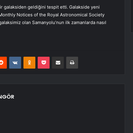
galaksiden geldiğini tespit etti. Galakside yeni
. Monthly Notices of the Royal Astronomical Society
 galaksimiz olan Samanyolu’nun ilk zamanlarda nasıl
erest
Reddit
VKontakte
Odnoklassniki
Pocket
E-Posta ile paylaş
Yazdır
ÜNGÖR