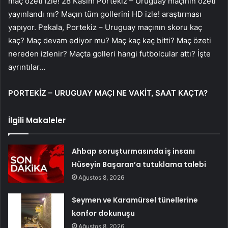
maç özeti izle! 28 Kasım Portekiz – Uruguay maçının özeti
yayınlandı mı? Maçın tüm gollerini HD izle! araştırması
yapıyor. Pekala, Portekiz – Uruguay maçının skoru kaç
kaç? Maç devam ediyor mu? Maç kaç kaç bitti? Maç özeti
nereden izlenir? Maçta golleri hangi futbolcular attı? İşte
ayrıntılar…
PORTEKİZ – URUGUAY MAÇI NE VAKİT, SAAT KAÇTA?
İlgili Makaleler
Ahbap soruşturmasında iş insanı
Hüseyin Başaran’a tutuklama talebi
Ağustos 8, 2026
Seymen ve Karamürsel tünellerine
konfor dokunuşu
Ağustos 8, 2026