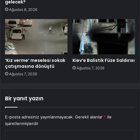
gelecek?
Ağustos 8, 2026
‘Kız verme’ meselesi sokak
Kiev’e Balistik Füze Saldırısı
çatışmasına dönüştü
Ağustos 7, 2026
Ağustos 7, 2026
Bir yanıt yazın
E-posta adresiniz yayınlanmayacak.
Gerekli alanlar
*
ile
işaretlenmişlerdir
Y