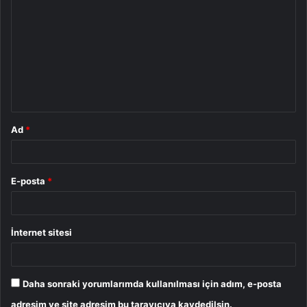
o
r
u
m
*
Ad
*
E-posta
*
İnternet sitesi
Daha sonraki yorumlarımda kullanılması için adım, e-posta
adresim ve site adresim bu tarayıcıya kaydedilsin.