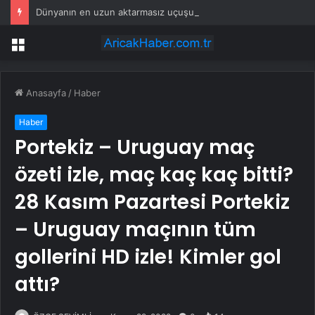
Dünyanın en uzun aktarmasız uçuşunda tarihi rekor: 24 saatten fazla havada kaldılar
Menü
Anasayfa
/
Haber
Haber
Portekiz – Uruguay maç
özeti izle, maç kaç kaç bitti?
28 Kasım Pazartesi Portekiz
– Uruguay maçının tüm
gollerini HD izle! Kimler gol
attı?