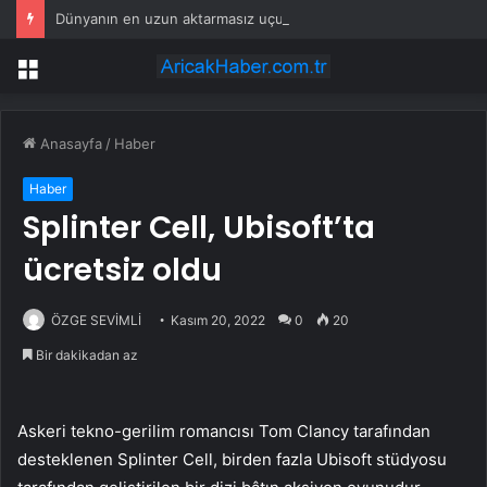
Dünyanın en uzun aktarmasız uçuşunda tarihi rekor: 24 saatten fazla havada kaldılar
Menü
Anasayfa
/
Haber
Haber
Splinter Cell, Ubisoft’ta
ücretsiz oldu
ÖZGE SEVİMLİ
Kasım 20, 2022
0
20
Bir dakikadan az
Askeri tekno-gerilim romancısı Tom Clancy tarafından
desteklenen Splinter Cell, birden fazla Ubisoft stüdyosu