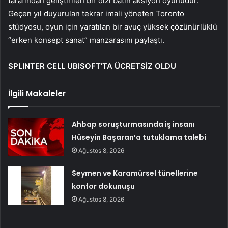
tarafından geliştirilen bir dizi bâtın aksiyon oyunudur.
Geçen yıl duyurulan tekrar imali yöneten Toronto
stüdyosu, oyun için yaratılan bir avuç yüksek çözünürlüklü
“erken konsept sanat” manzarasını paylaştı.
SPLINTER CELL UBISOFT’TA ÜCRETSİZ OLDU
İlgili Makaleler
Ahbap soruşturmasında iş insanı
Hüseyin Başaran’a tutuklama talebi
Ağustos 8, 2026
Seymen ve Karamürsel tünellerine
konfor dokunuşu
Ağustos 8, 2026