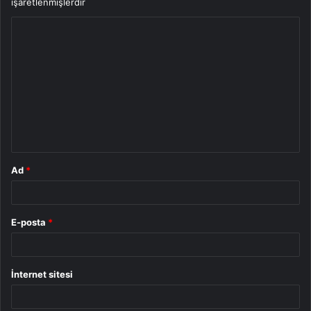
işaretlenmişlerdir
Y
o
r
u
m
*
Ad
*
E-posta
*
İnternet sitesi