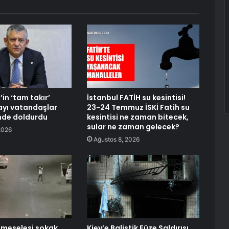
in ‘tam takır’
İstanbul FATİH su kesintisi!
ayı vatandaşlar
23-24 Temmuz İSKİ Fatih su
inde doldurdu
kesintisi ne zaman bitecek,
sular ne zaman gelecek?
2026
Ağustos 8, 2026
’ meselesi sokak
Kiev’e Balistik Füze Saldırısı