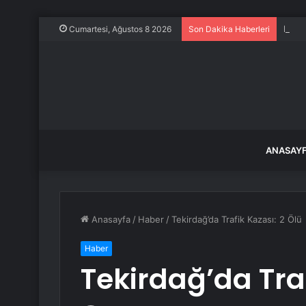
Dünya
Cumartesi, Ağustos 8 2026
Son Dakika Haberleri
ANASAY
Anasayfa
/
Haber
/
Tekirdağ’da Trafik Kazası: 2 Ölü
Haber
Tekirdağ’da Traf