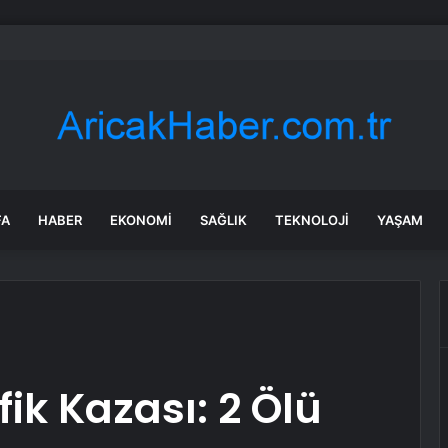
nın en uzun aktarmasız uçuşunda tarihi rekor: 24 saatten fazla havada k
FA
HABER
EKONOMI
SAĞLIK
TEKNOLOJI
YAŞAM
ik Kazası: 2 Ölü