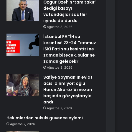
Özgür Özel’in ‘tam takır’
dediği kasayı
vatandaşlar saatler
içinde doldurdu
Ağustos 8, 2026
İstanbul FATİH su
kesintisi! 23-24 Temmuz
İSKİ Fatih su kesintisi ne
zaman bitecek, sular ne
zaman gelecek?
Ağustos 8, 2026
Safiye Soyman’ın evlat
acısı dinmiyor; oğlu
Harun Akaröz’ü mezarı
başında gözyaşlarıyla
andı
Ağustos 7, 2026
Hekimlerden hukuki güvence eylemi
Ağustos 7, 2026