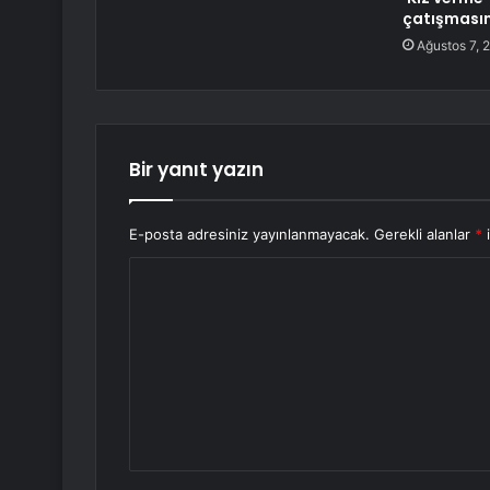
çatışması
Ağustos 7, 
Bir yanıt yazın
E-posta adresiniz yayınlanmayacak.
Gerekli alanlar
*
i
Y
o
r
u
m
*