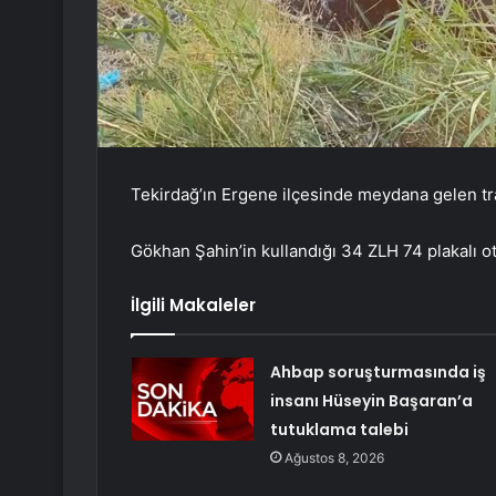
Tekirdağ’ın Ergene ilçesinde meydana gelen traf
Gökhan Şahin’in kullandığı 34 ZLH 74 plakalı o
İlgili Makaleler
Ahbap soruşturmasında iş
insanı Hüseyin Başaran’a
tutuklama talebi
Ağustos 8, 2026