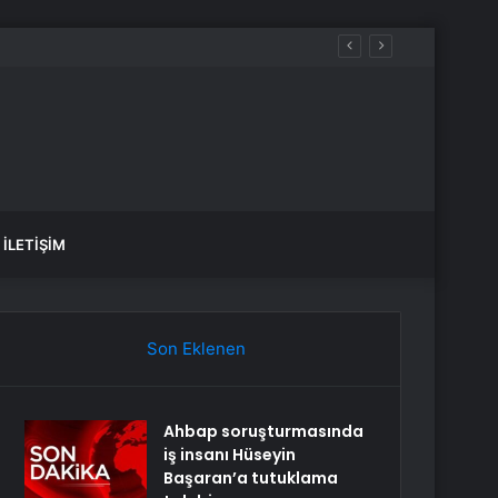
aldılar
İLETIŞIM
Son Eklenen
Ahbap soruşturmasında
iş insanı Hüseyin
Başaran’a tutuklama