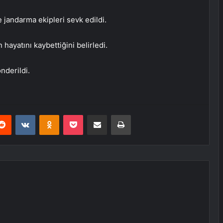
 jandarma ekipleri sevk edildi.
 hayatını kaybettiğini belirledi.
nderildi.
erest
Reddit
VKontakte
Odnoklassniki
Pocket
E-Posta ile paylaş
Yazdır