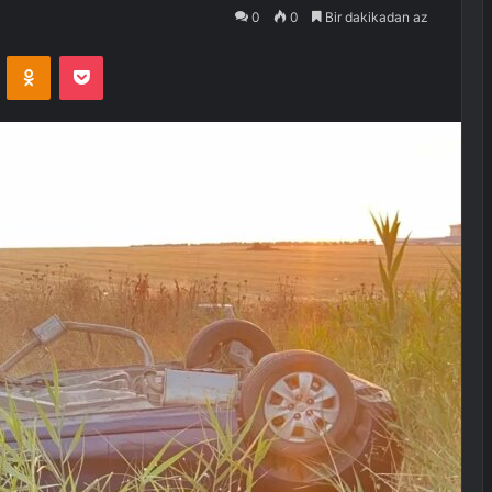
0
0
Bir dakikadan az
VKontakte
Odnoklassniki
Pocket