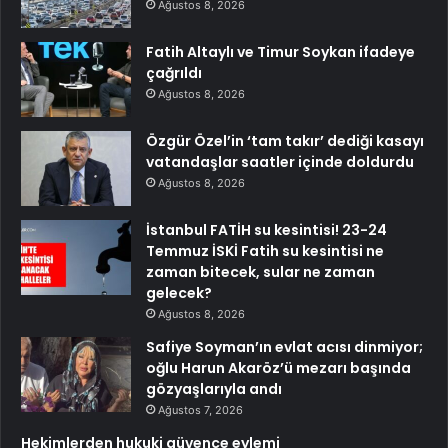
Ağustos 8, 2026
Fatih Altaylı ve Timur Soykan ifadeye
çağrıldı
Ağustos 8, 2026
Özgür Özel’in ‘tam takır’ dediği kasayı
vatandaşlar saatler içinde doldurdu
Ağustos 8, 2026
İstanbul FATİH su kesintisi! 23-24
Temmuz İSKİ Fatih su kesintisi ne
zaman bitecek, sular ne zaman
gelecek?
Ağustos 8, 2026
Safiye Soyman’ın evlat acısı dinmiyor;
oğlu Harun Akaröz’ü mezarı başında
gözyaşlarıyla andı
Ağustos 7, 2026
Hekimlerden hukuki güvence eylemi