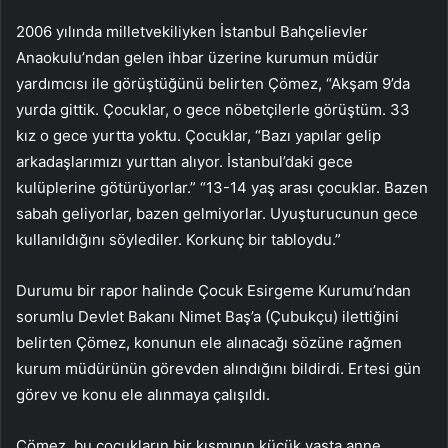
2006 yılında milletvekiliyken İstanbul Bahçelievler
Anaokulu’ndan gelen ihbar üzerine kurumun müdür
yardımcısı ile görüştüğünü belirten Çömez, “Akşam 9’da
yurda gittik. Çocuklar, o gece nöbetçilerle görüştüm. 33
kız o gece yurtta yoktu. Çocuklar, “Bazı yapılar gelip
arkadaşlarımızı yurttan alıyor. İstanbul’daki gece
kulüplerine götürüyorlar.” “13-14 yaş arası çocuklar. Bazen
sabah geliyorlar, bazen gelmiyorlar. Uyuşturucunun gece
kullanıldığını söylediler. Korkunç bir tabloydu.”
Durumu bir rapor halinde Çocuk Esirgeme Kurumu’ndan
sorumlu Devlet Bakanı Nimet Baş’a (Çubukçu) ilettiğini
belirten Çömez, konunun ele alınacağı sözüne rağmen
kurum müdürünün görevden alındığını bildirdi. Ertesi gün
görev ve konu ele alınmaya çalışıldı.
Çömez, bu çocukların bir kısmının küçük yaşta anne