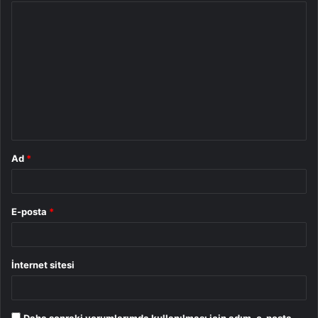
Y
o
r
u
m
*
Ad
*
E-posta
*
İnternet sitesi