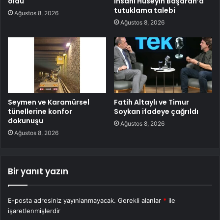
oldu
insanı Hüseyin Başaran’a
tutuklama talebi
Ağustos 8, 2026
Ağustos 8, 2026
Seymen ve Karamürsel
Fatih Altaylı ve Timur
tünellerine konfor
Soykan ifadeye çağrıldı
dokunuşu
Ağustos 8, 2026
Ağustos 8, 2026
Bir yanıt yazın
E-posta adresiniz yayınlanmayacak.
Gerekli alanlar
*
ile
işaretlenmişlerdir