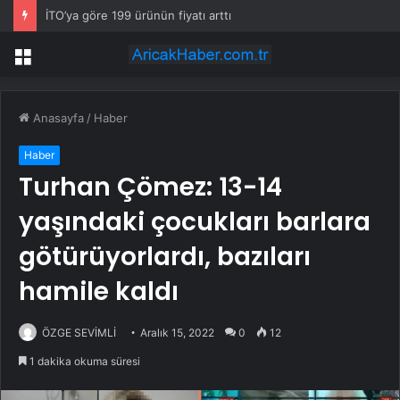
İTO’ya göre 199 ürünün fiyatı arttı
Menü
Anasayfa
/
Haber
Haber
Turhan Çömez: 13-14
yaşındaki çocukları barlara
götürüyorlardı, bazıları
hamile kaldı
ÖZGE SEVİMLİ
Aralık 15, 2022
0
12
1 dakika okuma süresi