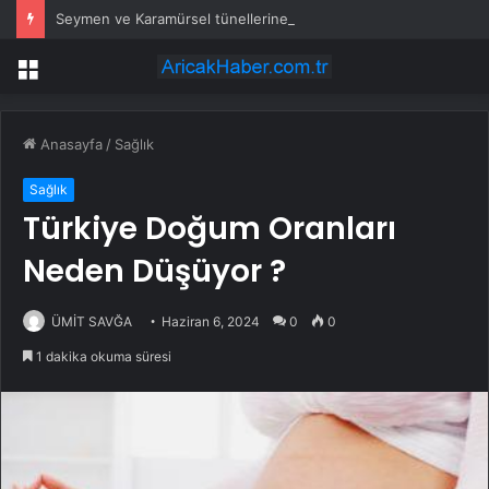
Seymen ve Karamürsel tünellerine konfor dokunuşu
Menü
Anasayfa
/
Sağlık
Sağlık
Türkiye Doğum Oranları
Neden Düşüyor ?
ÜMİT SAVĞA
Haziran 6, 2024
0
0
1 dakika okuma süresi