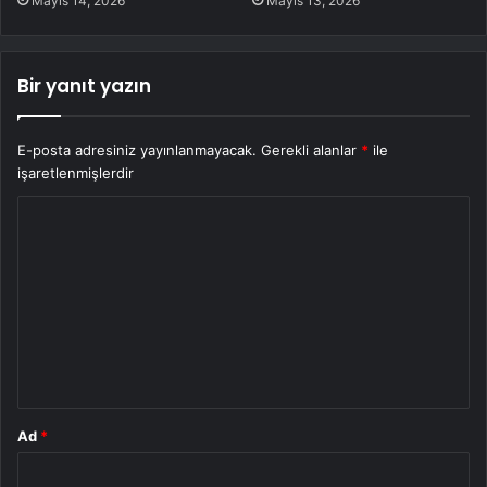
Mayıs 14, 2026
Mayıs 13, 2026
Bir yanıt yazın
E-posta adresiniz yayınlanmayacak.
Gerekli alanlar
*
ile
işaretlenmişlerdir
Y
o
r
u
m
*
Ad
*