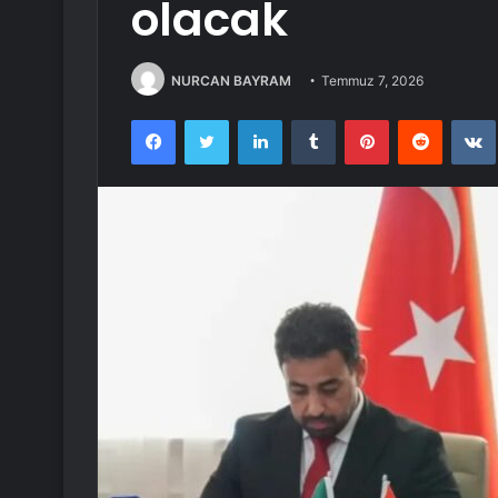
olacak
NURCAN BAYRAM
Temmuz 7, 2026
Facebook
Twitter
LinkedIn
Tumblr
Pinterest
Reddit