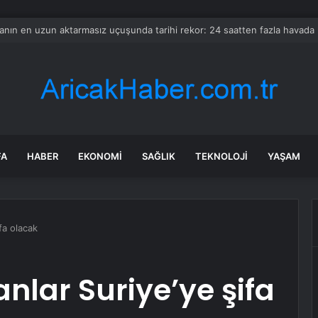
en ve Karamürsel tünellerine konfor dokunuşu
FA
HABER
EKONOMI
SAĞLIK
TEKNOLOJI
YAŞAM
ifa olacak
anlar Suriye’ye şifa