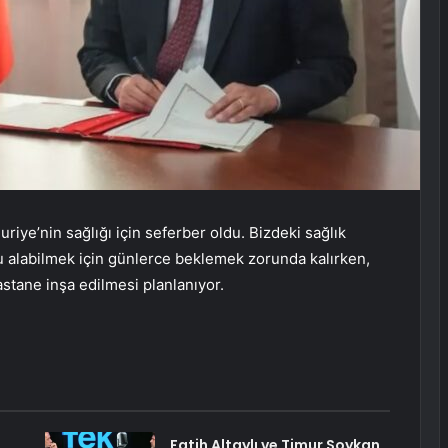
riye’nin sağlığı için seferber oldu. Bizdeki sağlık
vu alabilmek için günlerce beklemek zorunda kalırken,
astane inşa edilmesi planlanıyor.
Fatih Altaylı ve Timur Soykan