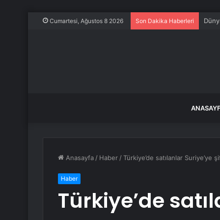
Seym
Cumartesi, Ağustos 8 2026
Son Dakika Haberleri
ANASAY
Anasayfa
/
Haber
/
Türkiye’de satılanlar Suriye’ye ş
Haber
Türkiye’de satıl