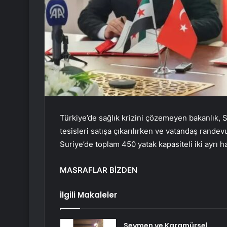
Türkiye’de sağlık krizini çözemeyen bakanlık, Su
tesisleri satışa çıkarılırken ve vatandaş rande
Suriye’de toplam 450 yatak kapasiteli iki ayrı h
MASRAFLAR BİZDEN
İlgili Makaleler
Seymen ve Karamürsel