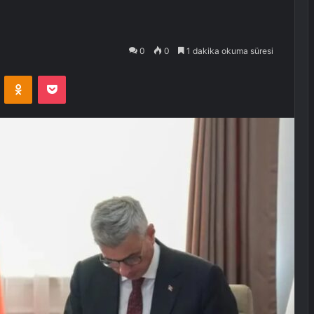
0
0
1 dakika okuma süresi
VKontakte
Odnoklassniki
Pocket