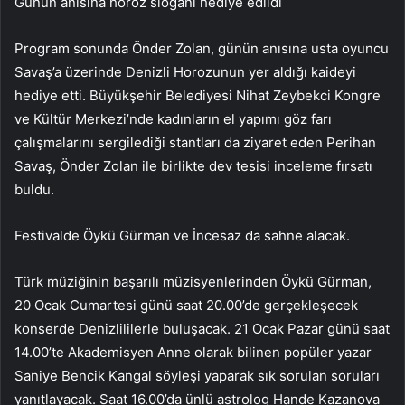
Günün anısına horoz sloganı hediye edildi
Program sonunda Önder Zolan, günün anısına usta oyuncu
Savaş’a üzerinde Denizli Horozunun yer aldığı kaideyi
hediye etti. Büyükşehir Belediyesi Nihat Zeybekci Kongre
ve Kültür Merkezi’nde kadınların el yapımı göz farı
çalışmalarını sergilediği stantları da ziyaret eden Perihan
Savaş, Önder Zolan ile birlikte dev tesisi inceleme fırsatı
buldu.
Festivalde Öykü Gürman ve İncesaz da sahne alacak.
Türk müziğinin başarılı müzisyenlerinden Öykü Gürman,
20 Ocak Cumartesi günü saat 20.00’de gerçekleşecek
konserde Denizlililerle buluşacak. 21 Ocak Pazar günü saat
14.00’te Akademisyen Anne olarak bilinen popüler yazar
Saniye Bencik Kangal söyleşi yaparak sık sorulan soruları
yanıtlayacak. Saat 16.00’da ünlü astrolog Hande Kazanova