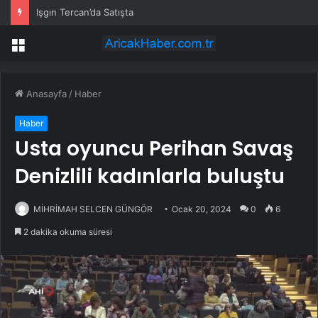
Işgın Tercan’da Satışta
Menü
Anasayfa
/
Haber
Haber
Usta oyuncu Perihan Savaş
Denizlili kadınlarla buluştu
MİHRİMAH SELCEN GÜNGÖR
Ocak 20, 2024
0
6
2 dakika okuma süresi