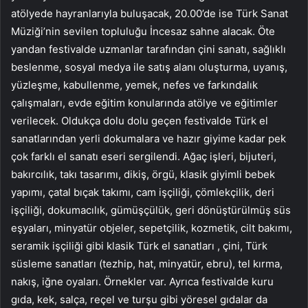
atölyede hayranlarıyla buluşacak, 20.00’de ise Türk Sanat
Müziği’nin sevilen topluluğu İncesaz sahne alacak. Öte
yandan festivalde uzmanlar tarafından çini sanatı, sağlıklı
beslenme, sosyal medya ile satış alanı oluşturma, uyanış,
yüzleşme, kabullenme, yemek, nefes ve farkındalık
çalışmaları, evde eğitim konularında atölye ve eğitimler
verilecek. Oldukça dolu dolu geçen festivalde Türk el
sanatlarından yerli dokumalara ve hazır giyime kadar pek
çok farklı el sanatı eseri sergilendi. Ağaç işleri, bijuteri,
bakırcılık, takı tasarımı, dikiş, örgü, klasik giyimli bebek
yapımı, çatal bıçak takımı, cam işçiliği, çömlekçilik, deri
işçiliği, dokumacılık, gümüşçülük, geri dönüştürülmüş süs
eşyaları, minyatür objeler, sepetçilik, kozmetik, cilt bakımı,
seramik işçiliği gibi klasik Türk el sanatları , çini, Türk
süsleme sanatları (tezhip, hat, minyatür, ebru), tel kırma,
nakış, iğne oyaları. Örnekler var. Ayrıca festivalde kuru
gıda, kek, salça, reçel ve turşu gibi yöresel gıdalar da