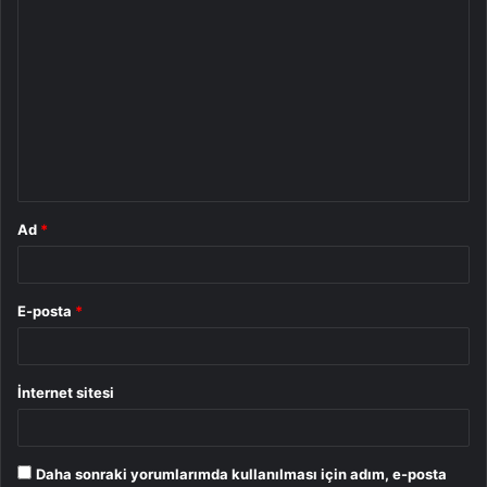
Y
o
r
u
m
*
Ad
*
E-posta
*
İnternet sitesi
Daha sonraki yorumlarımda kullanılması için adım, e-posta