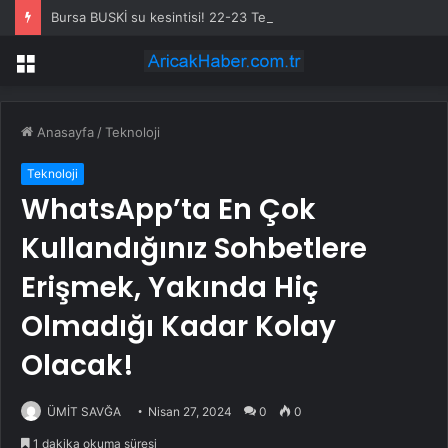
Bursa BUSKİ su kesintisi! 22-23 Temmuz Bursa’da su kesintisi ne zaman bitecek, sular ne zaman gelecek?
Menü
Anasayfa
/
Teknoloji
Teknoloji
WhatsApp’ta En Çok
Kullandığınız Sohbetlere
Erişmek, Yakında Hiç
Olmadığı Kadar Kolay
Olacak!
ÜMİT SAVĞA
Nisan 27, 2024
0
0
1 dakika okuma süresi