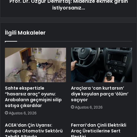
Prof. Dr. Özgür Demirtaş: Midenize ekmek girsin
istiyorsanız...
İlgili Makaleler
Sahte ekspertizle
Araçlara ‘can kurtarsın’
“hasarsız araç” oyunu:
diye koyulan parça ‘ölüm’
Arabaların geçmişini silip
saçıyor
satışa çıkardılar
Ağustos 6, 2026
Ağustos 6, 2026
ACEA’dan Çin Uyarısı:
Ferrari’dan Çinli Elektrikli
Avrupa Otomotiv Sektörü
Araç Üreticilerine Sert
Tehdit Altında
Eleştiri