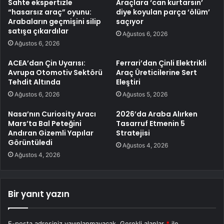
Sahte ekspertizle
Araçlara ‘can kurtarsın’
“hasarsız araç” oyunu:
diye koyulan parça ‘ölüm’
Arabaların geçmişini silip
saçıyor
satışa çıkardılar
Ağustos 6, 2026
Ağustos 6, 2026
ACEA’dan Çin Uyarısı:
Ferrari’dan Çinli Elektrikli
Avrupa Otomotiv Sektörü
Araç Üreticilerine Sert
Tehdit Altında
Eleştiri
Ağustos 6, 2026
Ağustos 5, 2026
Nasa’nın Curiosity Aracı
2026’da Araba Alırken
Mars’ta Bal Peteğini
Tasarruf Etmenin 5
Andıran Gizemli Yapılar
Stratejisi
Görüntüledi
Ağustos 4, 2026
Ağustos 4, 2026
Bir yanıt yazın
E-posta adresiniz yayınlanmayacak.
Gerekli alanlar
*
ile