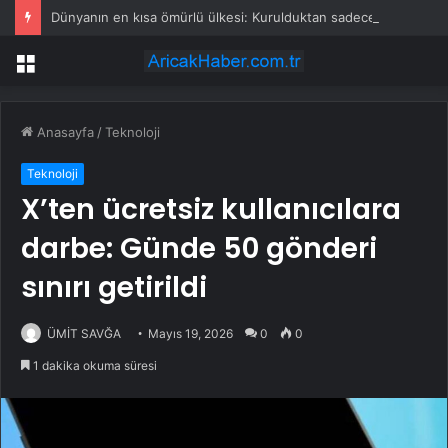
Dünyanın en kısa ömürlü ülkesi: Kurulduktan sadece 13 saat sonra tarihe karıştı
Menü
Anasayfa
/
Teknoloji
Teknoloji
X’ten ücretsiz kullanıcılara
darbe: Günde 50 gönderi
sınırı getirildi
ÜMİT SAVĞA
Mayıs 19, 2026
0
0
1 dakika okuma süresi