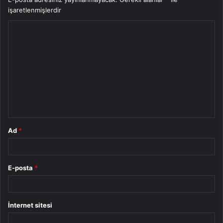
işaretlenmişlerdir
Y
o
r
u
m
*
Ad
*
E-posta
*
İnternet sitesi