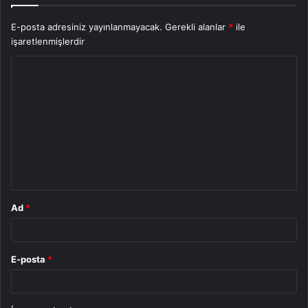
E-posta adresiniz yayınlanmayacak.
Gerekli alanlar
*
ile
işaretlenmişlerdir
Y
o
r
u
m
*
Ad
*
E-posta
*