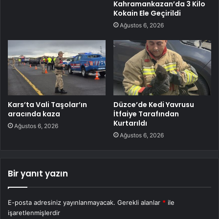
Kahramankazan’da 3 Kilo
Kokain Ele Geçirildi
Ağustos 6, 2026
Kars’ta Vali Taşolar’ın
Düzce’de Kedi Yavrusu
aracında kaza
İtfaiye Tarafından
Kurtarıldı
Ağustos 6, 2026
Ağustos 6, 2026
Bir yanıt yazın
E-posta adresiniz yayınlanmayacak.
Gerekli alanlar
*
ile
işaretlenmişlerdir