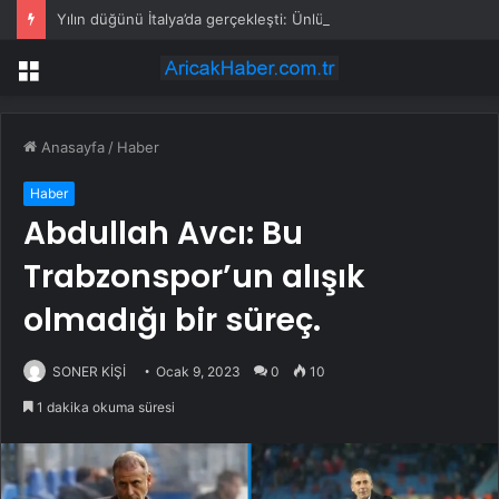
Yılın düğünü İtalya’da gerçekleşti: Ünlü iş insanı oğlu için servetini ortaya koydu
Menü
Anasayfa
/
Haber
Haber
Abdullah Avcı: Bu
Trabzonspor’un alışık
olmadığı bir süreç.
SONER KİŞİ
Ocak 9, 2023
0
10
1 dakika okuma süresi