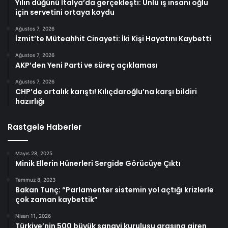
Yılın düğünü İtalya’da gerçekleşti: Ünlü iş insanı oğlu
için servetini ortaya koydu
Ağustos 7, 2026
İzmit’te Müteahhit Cinayeti: İki Kişi Hayatını Kaybetti
Ağustos 7, 2026
AKP’den Yeni Parti ve süreç açıklaması
Ağustos 7, 2026
CHP’de ortalık karıştı! Kılıçdaroğlu’na karşı bildiri
hazırlığı
Rastgele Haberler
Mayıs 28, 2025
Minik Ellerin Hünerleri Sergide Görücüye Çıktı
Temmuz 8, 2023
Bakan Tunç: “Parlamenter sistemin yol açtığı krizlerle
çok zaman kaybettik”
Nisan 11, 2026
Türkiye’nin 500 büyük sanayi kuruluşu arasına giren