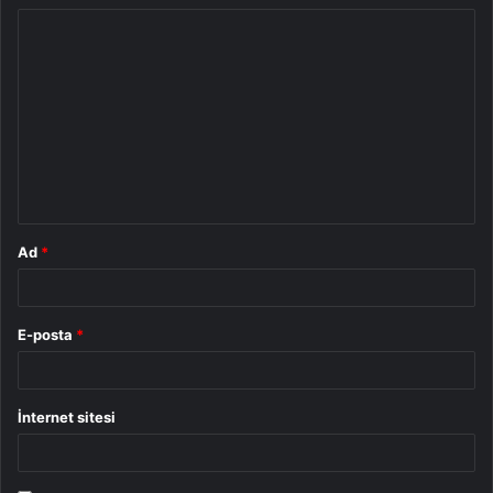
Y
o
r
u
m
*
Ad
*
E-posta
*
İnternet sitesi