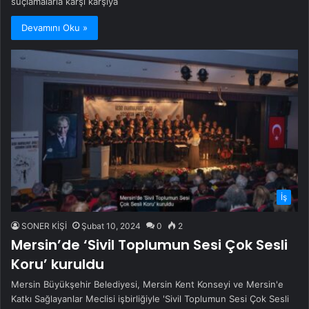
suçlamalarla karşı karşıya
Devamını Oku »
İş
SONER KİŞİ
Şubat 10, 2024
0
2
Mersin’de ‘Sivil Toplumun Sesi Çok Sesli
Koru’ kuruldu
Mersin Büyükşehir Belediyesi, Mersin Kent Konseyi ve Mersin'e
Katkı Sağlayanlar Meclisi işbirliğiyle 'Sivil Toplumun Sesi Çok Sesli