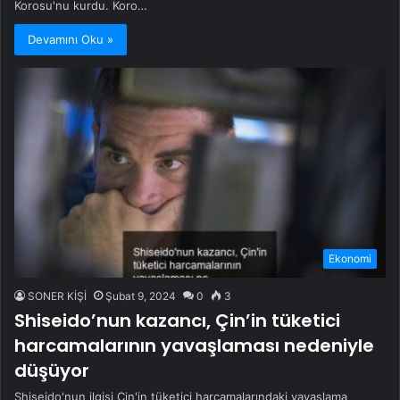
Korosu'nu kurdu. Koro…
Devamını Oku »
Ekonomi
SONER KİŞİ
Şubat 9, 2024
0
3
Shiseido’nun kazancı, Çin’in tüketici
harcamalarının yavaşlaması nedeniyle
düşüyor
Shiseido'nun ilgisi Çin'in tüketici harcamalarındaki yavaşlama