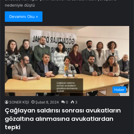
nedeniyle düştü
Devamını Oku »
Haber
SONER KİŞİ
Şubat 8, 2024
0
3
Çağlayan saldırısı sonrası avukatların
gözaltına alınmasına avukatlardan
tepki