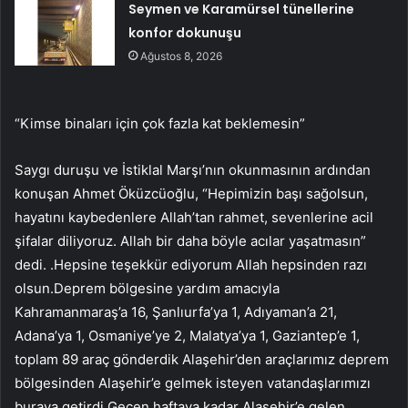
Seymen ve Karamürsel tünellerine
konfor dokunuşu
Ağustos 8, 2026
“Kimse binaları için çok fazla kat beklemesin”
Saygı duruşu ve İstiklal Marşı’nın okunmasının ardından
konuşan Ahmet Öküzcüoğlu, “Hepimizin başı sağolsun,
hayatını kaybedenlere Allah’tan rahmet, sevenlerine acil
şifalar diliyoruz. Allah bir daha böyle acılar yaşatmasın”
dedi. .Hepsine teşekkür ediyorum Allah hepsinden razı
olsun.Deprem bölgesine yardım amacıyla
Kahramanmaraş’a 16, Şanlıurfa’ya 1, Adıyaman’a 21,
Adana’ya 1, Osmaniye’ye 2, Malatya’ya 1, Gaziantep’e 1,
toplam 89 araç gönderdik Alaşehir’den araçlarımız deprem
bölgesinden Alaşehir’e gelmek isteyen vatandaşlarımızı
buraya getirdi Geçen haftaya kadar Alaşehir’e gelen