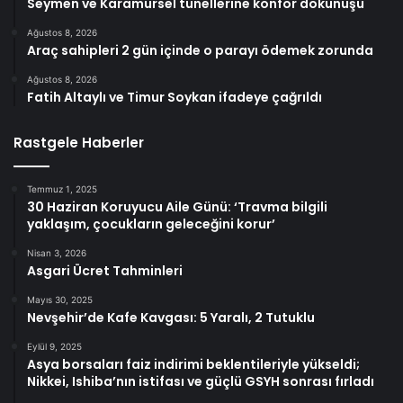
Seymen ve Karamürsel tünellerine konfor dokunuşu
Ağustos 8, 2026
Araç sahipleri 2 gün içinde o parayı ödemek zorunda
Ağustos 8, 2026
Fatih Altaylı ve Timur Soykan ifadeye çağrıldı
Rastgele Haberler
Temmuz 1, 2025
30 Haziran Koruyucu Aile Günü: ‘Travma bilgili
yaklaşım, çocukların geleceğini korur’
Nisan 3, 2026
Asgari Ücret Tahminleri
Mayıs 30, 2025
Nevşehir’de Kafe Kavgası: 5 Yaralı, 2 Tutuklu
Eylül 9, 2025
Asya borsaları faiz indirimi beklentileriyle yükseldi;
Nikkei, Ishiba’nın istifası ve güçlü GSYH sonrası fırladı