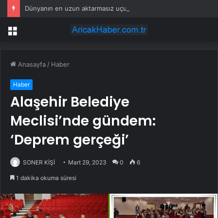
Dünyanın en uzun aktarmasız uçuşunda tarihi rekor: 24 saatten fazla havada kaldılar
Menü
Anasayfa
/
Haber
Haber
Alaşehir Belediye
Meclisi’nde gündem:
‘Deprem gerçeği’
SONER KİŞİ
Mart 29, 2023
0
6
1 dakika okuma süresi