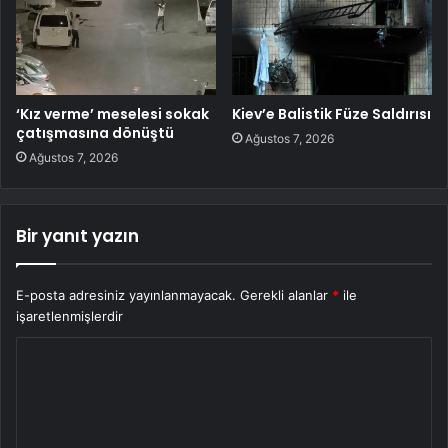
‘Kız verme’ meselesi sokak
Kiev’e Balistik Füze Saldırısı
çatışmasına dönüştü
Ağustos 7, 2026
Ağustos 7, 2026
Bir yanıt yazın
E-posta adresiniz yayınlanmayacak.
Gerekli alanlar
*
ile
işaretlenmişlerdir
Y
o
r
u