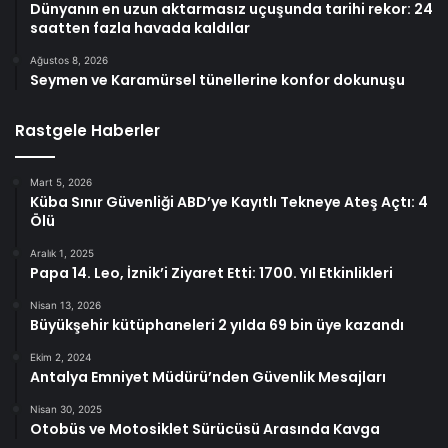
Dünyanın en uzun aktarmasız uçuşunda tarihi rekor: 24
saatten fazla havada kaldılar
Ağustos 8, 2026
Seymen ve Karamürsel tünellerine konfor dokunuşu
Rastgele Haberler
Mart 5, 2026
Küba Sınır Güvenliği ABD’ye Kayıtlı Tekneye Ateş Açtı: 4
Ölü
Aralık 1, 2025
Papa 14. Leo, İznik’i Ziyaret Etti: 1700. Yıl Etkinlikleri
Nisan 13, 2026
Büyükşehir kütüphaneleri 2 yılda 69 bin üye kazandı
Ekim 2, 2024
Antalya Emniyet Müdürü’nden Güvenlik Mesajları
Nisan 30, 2025
Otobüs ve Motosiklet Sürücüsü Arasında Kavga