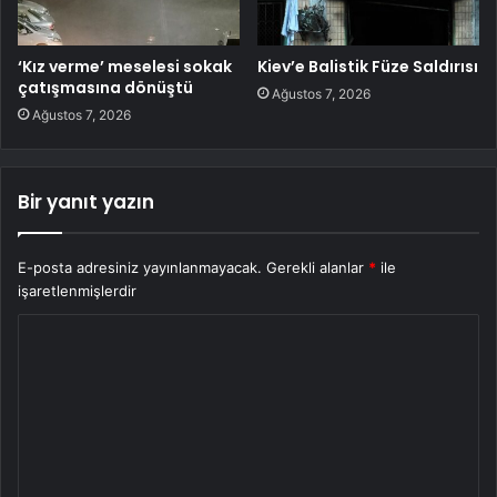
‘Kız verme’ meselesi sokak
Kiev’e Balistik Füze Saldırısı
çatışmasına dönüştü
Ağustos 7, 2026
Ağustos 7, 2026
Bir yanıt yazın
E-posta adresiniz yayınlanmayacak.
Gerekli alanlar
*
ile
işaretlenmişlerdir
Y
o
r
u
m
*