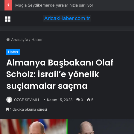
Muğla Seydikemer’de yaralar hızla sarılıyor
Menü
Anasayfa
/
Haber
Haber
Almanya Başbakanı Olaf
Scholz: İsrail’e yönelik
suçlamalar saçma
ÖZGE SEVİMLİ
Kasım 15, 2023
0
5
1 dakika okuma süresi