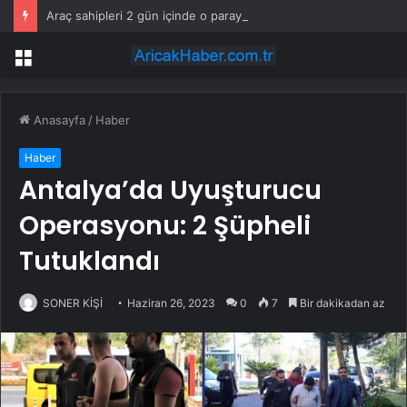
Araç sahipleri 2 gün içinde o parayı ödemek zorunda
Menü
Anasayfa
/
Haber
Haber
Antalya’da Uyuşturucu
Operasyonu: 2 Şüpheli
Tutuklandı
SONER KİŞİ
Haziran 26, 2023
0
7
Bir dakikadan az