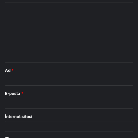
Y
o
r
u
m
*
Ad
*
E-posta
*
İnternet sitesi