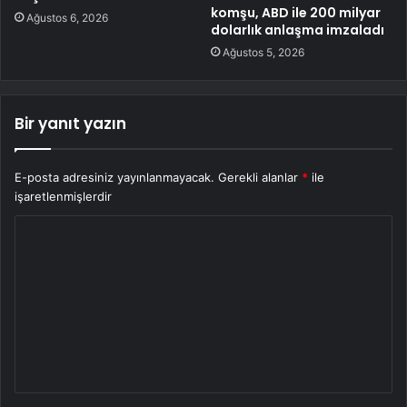
komşu, ABD ile 200 milyar
Ağustos 6, 2026
dolarlık anlaşma imzaladı
Ağustos 5, 2026
Bir yanıt yazın
E-posta adresiniz yayınlanmayacak.
Gerekli alanlar
*
ile
işaretlenmişlerdir
Y
o
r
u
m
*