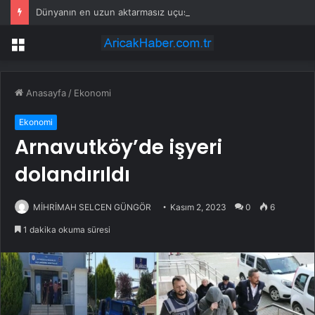
Dünyanın en uzun aktarmasız uçuşunda tarihi rekor: 24 saatten fazla havada kaldılar
Menü
Anasayfa
/
Ekonomi
Ekonomi
Arnavutköy’de işyeri
dolandırıldı
MİHRİMAH SELCEN GÜNGÖR
Kasım 2, 2023
0
6
1 dakika okuma süresi