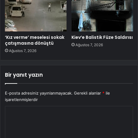
‘Kız verme’ meselesi sokak
Kiev’e Balistik Füze Saldırısı
çatışmasına dönüştü
Ağustos 7, 2026
Ağustos 7, 2026
Bir yanıt yazın
E-posta adresiniz yayınlanmayacak.
Gerekli alanlar
*
ile
işaretlenmişlerdir
Y
o
r