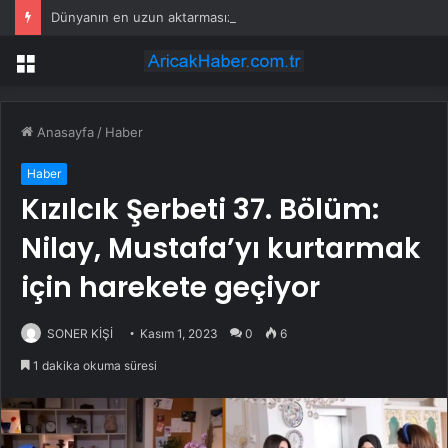
Dünyanın en uzun aktarmasız uçuşunda tarihi rekor: 24 saatten fazla havada kaldılar
Menü
Anasayfa
/
Haber
Haber
Kızılcık Şerbeti 37. Bölüm:
Nilay, Mustafa’yı kurtarmak
için harekete geçiyor
SONER KİŞİ
Kasım 1, 2023
0
6
1 dakika okuma süresi