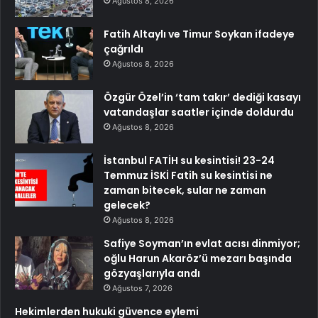
Ağustos 8, 2026
Fatih Altaylı ve Timur Soykan ifadeye
çağrıldı
Ağustos 8, 2026
Özgür Özel’in ‘tam takır’ dediği kasayı
vatandaşlar saatler içinde doldurdu
Ağustos 8, 2026
İstanbul FATİH su kesintisi! 23-24
Temmuz İSKİ Fatih su kesintisi ne
zaman bitecek, sular ne zaman
gelecek?
Ağustos 8, 2026
Safiye Soyman’ın evlat acısı dinmiyor;
oğlu Harun Akaröz’ü mezarı başında
gözyaşlarıyla andı
Ağustos 7, 2026
Hekimlerden hukuki güvence eylemi