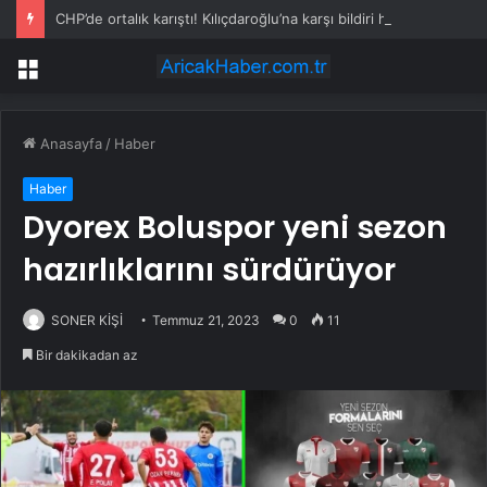
CHP’de ortalık karıştı! Kılıçdaroğlu’na karşı bildiri hazırlığı
Menü
Anasayfa
/
Haber
Haber
Dyorex Boluspor yeni sezon
hazırlıklarını sürdürüyor
SONER KİŞİ
Temmuz 21, 2023
0
11
Bir dakikadan az