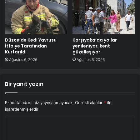
Düzce’de Kedi Yavrusu
Karşıyaka’da yollar
İtfaiye Tarafından
yenileniyor, kent
Kurtarıldı
güzelleşiyor
Ağustos 6, 2026
Ağustos 6, 2026
Bir yanıt yazın
E-posta adresiniz yayınlanmayacak.
Gerekli alanlar
*
ile
işaretlenmişlerdir
Y
o
r