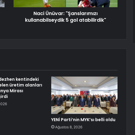
Naci Ünüvar: "Şanslarımızı
kullanabilseydik 5 gol atabilirdik"
gdezhen kentindeki
elen üretim alanları
nya Mirası
irdi
2026
YENİ Parti’nin MYK’sı belli oldu
Ağustos 8, 2026