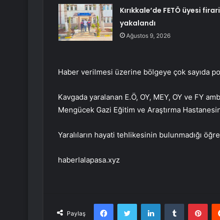
Kırıkkale’de FETÖ üyesi firari
yakalandı
Ağustos 9, 2026
Haber verilmesi üzerine bölgeye çok sayıda poli
Kavgada yaralanan E.Ö, OY, MEY, OY ve FY ambul
Mengücek Gazi Eğitim ve Araştırma Hastanesine
Yaralıların hayati tehlikesinin bulunmadığı öğre
haberlalapasa.xyz
Facebook
Twitter
LinkedIn
Tumblr
Pint
Paylaş