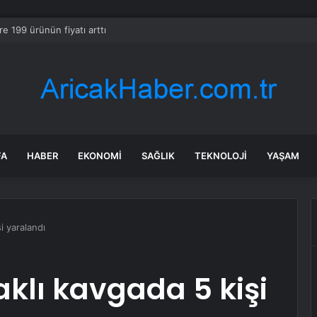
re 199 ürünün fiyatı arttı
FA
HABER
EKONOMI
SAĞLIK
TEKNOLOJI
YAŞAM
i yaralandı
aklı kavgada 5 kişi