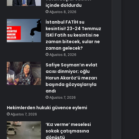
içinde doldurdu
Ağustos 8, 2026
İstanbul FATİH su
kesintisi! 23-24 Temmuz
İSKİ Fatih su kesintisi ne
zaman bitecek, sular ne
zaman gelecek?
Ağustos 8, 2026
Safiye Soyman’ın evlat
acısı dinmiyor; oğlu
Harun Akaröz’ü mezarı
başında gözyaşlarıyla
andı
Ağustos 7, 2026
Hekimlerden hukuki güvence eylemi
Ağustos 7, 2026
‘Kız verme’ meselesi
sokak çatışmasına
dönüştü