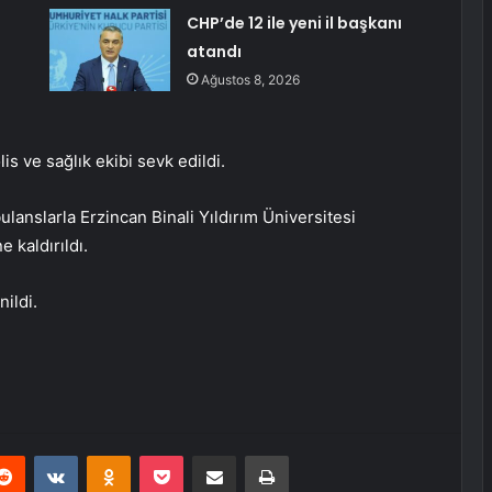
CHP’de 12 ile yeni il başkanı
atandı
Ağustos 8, 2026
s ve sağlık ekibi sevk edildi.
anslarla Erzincan Binali Yıldırım Üniversitesi
 kaldırıldı.
nildi.
erest
Reddit
VKontakte
Odnoklassniki
Pocket
E-Posta ile paylaş
Yazdır