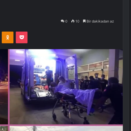
0
10
Bir dakikadan az
VKontakte
Odnoklassniki
Pocket