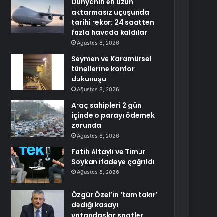
Dünyanın en uzun
aktarmasız uçuşunda
tarihi rekor: 24 saatten
fazla havada kaldılar
Ağustos 8, 2026
Seymen ve Karamürsel
tünellerine konfor
dokunuşu
Ağustos 8, 2026
Araç sahipleri 2 gün
içinde o parayı ödemek
zorunda
Ağustos 8, 2026
Fatih Altaylı ve Timur
Soykan ifadeye çağrıldı
Ağustos 8, 2026
Özgür Özel’in ‘tam takır’
dediği kasayı
vatandaşlar saatler