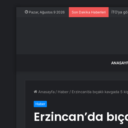
İTO’ya gö
Pazar, Ağustos 9 2026
Son Dakika Haberleri
ANASAY
Anasayfa
/
Haber
/
Erzincan’da bıçaklı kavgada 5 kiş
Haber
Erzincan’da bıç