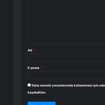
Y
o
r
u
m
*
Ad
*
E-posta
*
Daha sonraki yorumlarımda kullanılması için adı
kaydedilsin.