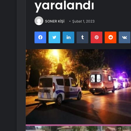
yaralandı
SONER KİŞİ
Şubat 1, 2023
Facebook
Twitter
LinkedIn
Tumblr
Pinterest
Reddit