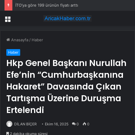
İTO’ya göre 199 ürünün fiyatı arttı
Menü
Anasayfa
/
Haber
Haber
Hkp Genel Başkanı Nurullah
Efe’nin “Cumhurbaşkanına
Hakaret” Davasında Çıkan
Tartışma Üzerine Duruşma
Ertelendi
DİLAN BİÇER
Ekim 16, 2025
0
0
2 dakika okuma süresi