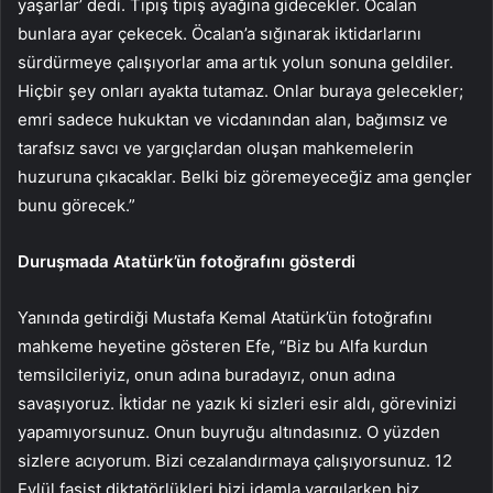
yaşarlar’ dedi. Tıpış tıpış ayağına gidecekler. Öcalan
bunlara ayar çekecek. Öcalan’a sığınarak iktidarlarını
sürdürmeye çalışıyorlar ama artık yolun sonuna geldiler.
Hiçbir şey onları ayakta tutamaz. Onlar buraya gelecekler;
emri sadece hukuktan ve vicdanından alan, bağımsız ve
tarafsız savcı ve yargıçlardan oluşan mahkemelerin
huzuruna çıkacaklar. Belki biz göremeyeceğiz ama gençler
bunu görecek.”
Duruşmada Atatürk’ün fotoğrafını gösterdi
Yanında getirdiği Mustafa Kemal Atatürk’ün fotoğrafını
mahkeme heyetine gösteren Efe, “Biz bu Alfa kurdun
temsilcileriyiz, onun adına buradayız, onun adına
savaşıyoruz. İktidar ne yazık ki sizleri esir aldı, görevinizi
yapamıyorsunuz. Onun buyruğu altındasınız. O yüzden
sizlere acıyorum. Bizi cezalandırmaya çalışıyorsunuz. 12
Eylül faşist diktatörlükleri bizi idamla yargılarken biz