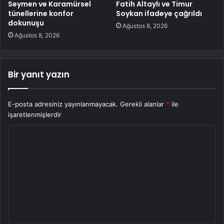
Seymen ve Karamürsel
Fatih Altaylı ve Timur
tünellerine konfor
Soykan ifadeye çağrıldı
dokunuşu
Ağustos 8, 2026
Ağustos 8, 2026
Bir yanıt yazın
E-posta adresiniz yayınlanmayacak.
Gerekli alanlar
*
ile
işaretlenmişlerdir
Y
o
r
u
m
*