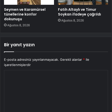
Seymen ve Karamürsel
Fatih Altaylı ve Timur
tünellerine konfor
Soykan ifadeye çağrıldı
dokunuşu
Ağustos 8, 2026
Ağustos 8, 2026
Bir yanıt yazın
E-posta adresiniz yayınlanmayacak.
Gerekli alanlar
*
ile
işaretlenmişlerdir
Y
o
r
u
m
*