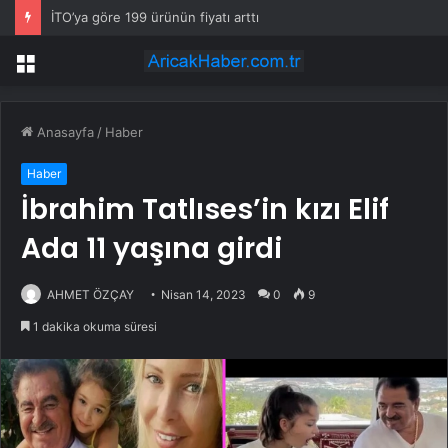
İTO’ya göre 199 ürünün fiyatı arttı
Menü
Anasayfa
/
Haber
Haber
İbrahim Tatlıses’in kızı Elif
Ada 11 yaşına girdi
AHMET ÖZÇAY
Nisan 14, 2023
0
9
1 dakika okuma süresi