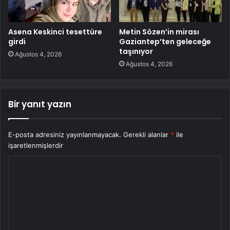
Asena Keskinci tesettüre
Metin Sözen’in mirası
girdi
Gaziantep’ten geleceğe
taşınıyor
Ağustos 4, 2026
Ağustos 4, 2026
Bir yanıt yazın
E-posta adresiniz yayınlanmayacak.
Gerekli alanlar
*
ile
işaretlenmişlerdir
Y
o
r
u
m