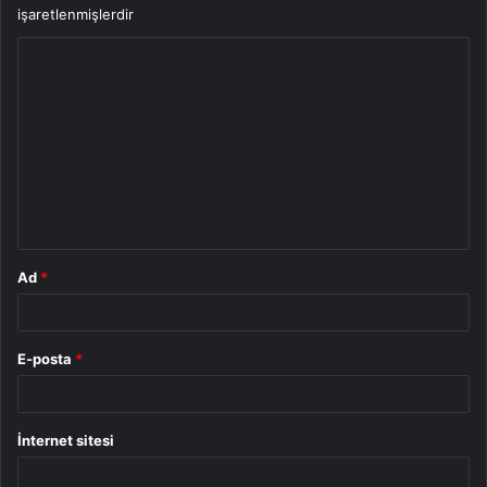
işaretlenmişlerdir
Y
o
r
u
m
*
Ad
*
E-posta
*
İnternet sitesi