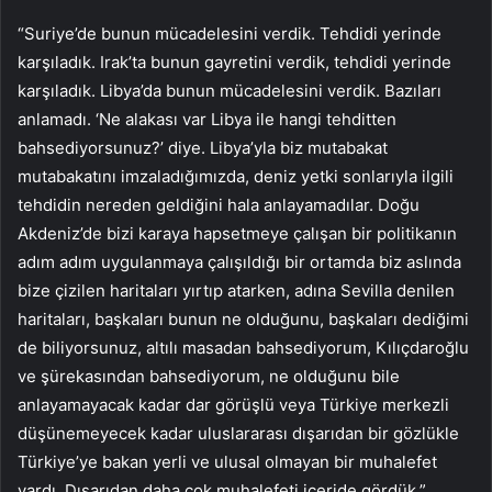
“Suriye’de bunun mücadelesini verdik. Tehdidi yerinde
karşıladık. Irak’ta bunun gayretini verdik, tehdidi yerinde
karşıladık. Libya’da bunun mücadelesini verdik. Bazıları
anlamadı. ‘Ne alakası var Libya ile hangi tehditten
bahsediyorsunuz?’ diye. Libya’yla biz mutabakat
mutabakatını imzaladığımızda, deniz yetki sonlarıyla ilgili
tehdidin nereden geldiğini hala anlayamadılar. Doğu
Akdeniz’de bizi karaya hapsetmeye çalışan bir politikanın
adım adım uygulanmaya çalışıldığı bir ortamda biz aslında
bize çizilen haritaları yırtıp atarken, adına Sevilla denilen
haritaları, başkaları bunun ne olduğunu, başkaları dediğimi
de biliyorsunuz, altılı masadan bahsediyorum, Kılıçdaroğlu
ve şürekasından bahsediyorum, ne olduğunu bile
anlayamayacak kadar dar görüşlü veya Türkiye merkezli
düşünemeyecek kadar uluslararası dışarıdan bir gözlükle
Türkiye’ye bakan yerli ve ulusal olmayan bir muhalefet
vardı. Dışarıdan daha çok muhalefeti içeride gördük.”