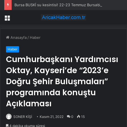
Bursa BUSKİ su kesintisi! 22-23 Temmuz Bursa’da su kesintisi ne zaman bitecek, sular ne zaman gelecek?
Menü
Anasayfa
/
Haber
Haber
Cumhurbaşkanı Yardımcısı
Oktay, Kayseri’de “2023’e
Doğru Şehir Buluşmaları”
programında konuştu
Açıklaması
SONER KİŞİ
Kasım 21, 2022
0
15
4 dakika okuma süresi