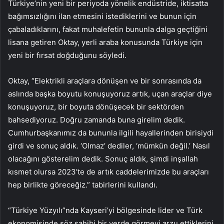
Türkiye’nin yeni bir periyoda yönelik endüstride, iktisatta
bağımsızlığını ilan etmesini istediklerini ve bunun için
çabaladıklarını, fakat muhalefetin bununla dalga geçtiğini
lisana getiren Oktay, yerli araba konusunda Türkiye için
yeni bir fırsat doğduğunu söyledi.
Oktay, “Elektrikli araçlara dönüşen ve bir sonrasında da
aslında başka boyutu konuşuyoruz artık, uçan araçlar diye
konuşuyoruz, bir boyuta dönüşecek bir sektörden
bahsediyoruz. Doğru zamanda buna girelim dedik.
Cumhurbaşkanımız da bununla ilgili hayallerinden birisiydi
girdi ve sonuç aldık. ‘Olmaz’ dediler, ‘mümkün değil.’ Nasıl
olacağını gösterelim dedik. Sonuç aldık, şimdi inşallah
kısmet olursa 2023’te de artık caddelerimizde bu araçları
hep birlikte göreceğiz.” tabirlerini kullandı.
“Türkiye Yüzyılı”nda Kayseri’yi bölgesinde lider ve Türk
ekonomisinde söz sahibi bir yerde görmeyi arzu ettiklerini